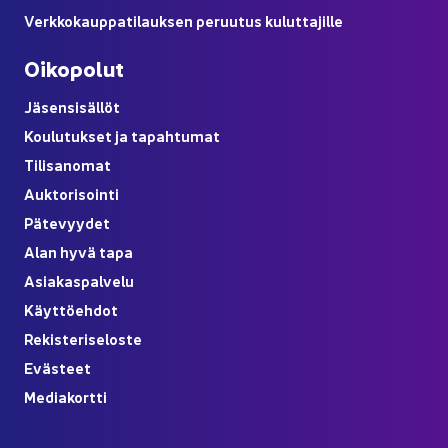
Verk­ko­kaup­pa­ti­lauk­sen pe­ruu­tus ku­lut­ta­jil­le
Oi­ko­po­lut
Jä­sen­si­säl­löt
Kou­lu­tuk­set ja ta­pah­tu­mat
Ti­li­sa­no­mat
Auk­to­ri­soin­ti
Pä­te­vyy­det
Alan hyvä tapa
Asia­kas­pal­ve­lu
Käyt­tö­eh­dot
Re­kis­te­ri­se­los­te
Eväs­teet
Me­dia­kort­ti