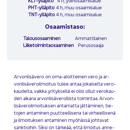
KLT-​ylläpito
4 h, ydin­osaa­mi­sa­lue
PHT-​ylläpito
4 h, muu osaa­mi­sa­lue
TNT-​ylläpito
4 h, muu osaa­mi­sa­lue
Osaa­mis­ta­so:
Ta­lous­osaa­mi­nen
Am­mat­ti­lai­nen
Lii­ke­toi­min­tao­saa­mi­nen
Pe­rus­osaa­ja
Ar­von­li­sä­ve­ro on oma-​aloitteinen vero ja ar­
von­li­sä­ve­roil­moi­tus tulee antaa jo­kai­sel­ta ve­ro­
kau­del­ta, vaik­ka yri­tyk­sel­lä ei olisi ollut ve­ro­kau­
den ai­ka­na ar­von­li­sä­ve­rol­lis­ta toi­min­taa. Ar­von­
li­sä­ve­roil­moi­tuk­sen an­ta­mat­ta jät­tä­mi­nen, tie­
to­jen an­ta­mi­nen puut­teel­li­se­na tai vir­heel­li­se­nä
ja il­moi­tuk­sen an­ta­mi­nen myö­häs­sä joh­ta­vat
sank­tioi­hin. Siksi on tär­ke­ää, että il­moi­tus an­ne­