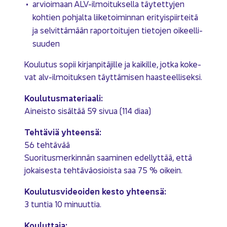
ar­vioi­maan ALV-​ilmoituksella täy­tet­ty­jen
koh­tien poh­jal­ta lii­ke­toi­min­nan eri­tyis­piir­tei­tä
ja sel­vit­tä­mään ra­por­toi­tu­jen tie­to­jen oi­keel­li­
suu­den
Kou­lu­tus sopii kir­jan­pi­tä­jil­le ja kai­kil­le, jotka ko­ke­
vat alv-​ilmoituksen täyt­tä­mi­sen haas­teel­li­sek­si.
Kou­lu­tus­ma­te­ri­aa­li:
Ai­neis­to si­säl­tää 59 sivua (114 diaa)
Teh­tä­viä yh­teen­sä:
56 teh­tä­vää
Suo­ri­tus­mer­kin­nän saa­mi­nen edel­lyt­tää, että
jo­kai­ses­ta teh­tä­vä­osiois­ta saa 75 % oi­kein.
Kou­lu­tus­vi­deoi­den kesto yh­teen­sä:
3 tun­tia 10 mi­nuut­tia.
Kou­lut­ta­ja: