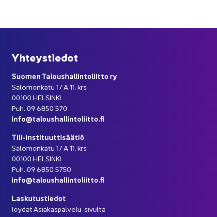
Yh­teys­tie­dot
Suo­men Ta­lous­hal­lin­to­liit­to ry
Sa­lo­mon­ka­tu 17 A 11. krs
00100 HEL­SIN­KI
Puh. 09 6850 570
info@ta­lous­hal­lin­to­liit­to.fi
Tili-​instituuttisäätiö
Sa­lo­mon­ka­tu 17 A 11. krs
00100 HEL­SIN­KI
Puh. 09 6850 5750
info@ta­lous­hal­lin­to­liit­to.fi
Las­ku­tus­tie­dot
löy­dät Asiakaspalvelu-​sivulta