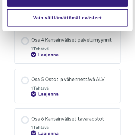
Osa 3 Kan­sain­vä­li­set ta­va­ra­myyn­nit
1 Teh­tä­vä
Laajenna
Vain välttämättömät evästeet
Osa 4 Kan­sain­vä­li­set pal­ve­lu­myyn­nit
1 Teh­tä­vä
Laajenna
Osa 5 Ostot ja vä­hen­net­tä­vä ALV
1 Teh­tä­vä
Laajenna
Osa 6 Kan­sain­vä­li­set ta­va­raos­tot
1 Teh­tä­vä
Laajenna