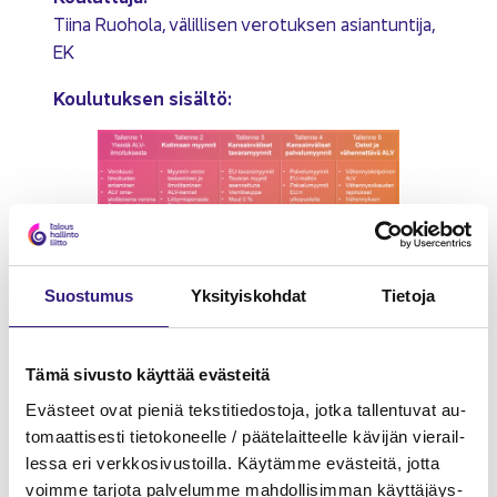
Tiina Ruo­ho­la, vä­lil­li­sen ve­ro­tuk­sen asian­tun­ti­ja,
EK
Kou­lu­tuk­sen si­säl­tö:
Suos­tu­mus
Yk­si­tyis­koh­dat
Tie­to­ja
Tämä si­vus­to käyt­tää eväs­tei­tä
Eväs­teet ovat pie­niä teks­ti­tie­dos­to­ja, jotka tal­len­tu­vat au­
to­maat­ti­ses­ti tie­to­ko­neel­le / pää­te­lait­teel­le kä­vi­jän vie­rail­
les­sa eri verk­ko­si­vus­toil­la. Käy­täm­me eväs­tei­tä, jotta
voim­me tar­jo­ta pal­ve­lum­me mah­dol­li­sim­man käyt­tä­jäys­