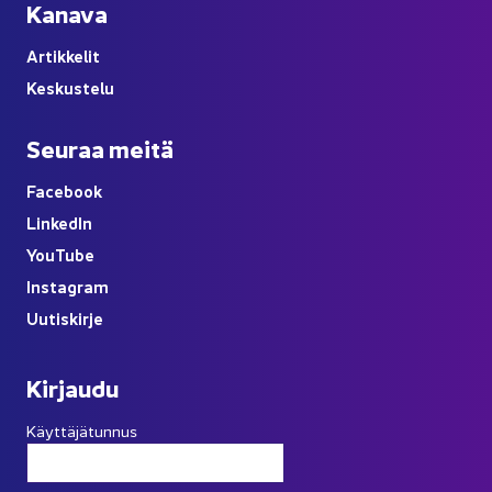
Ka­na­va
Ar­tik­ke­lit
Kes­kus­te­lu
Seu­raa meitä
Face­book
Lin­ke­dIn
You
Tube
Ins­ta­gram
Uu­tis­kir­je
Kir­jau­du
Käyttäjätunnus