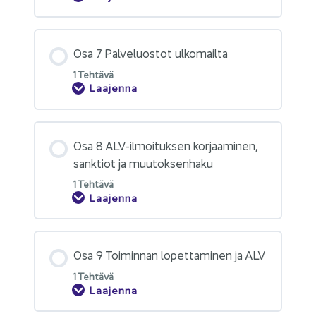
Osa 7 Pal­ve­luos­tot ul­ko­mail­ta
1 Teh­tä­vä
Laajenna
Osa 8 ALV-​ilmoituksen kor­jaa­mi­nen,
sank­tiot ja muu­tok­sen­ha­ku
1 Teh­tä­vä
Laajenna
Osa 9 Toi­min­nan lo­pet­ta­mi­nen ja ALV
1 Teh­tä­vä
Laajenna