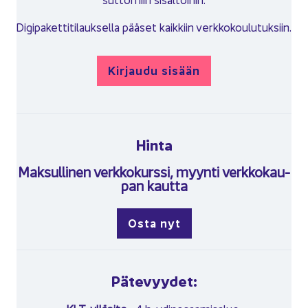
Di­gi­pa­ket­ti­ti­lauk­sel­la pää­set kaik­kiin verk­ko­kou­lu­tuk­siin.
Kir­jau­du si­sään
Hinta
Mak­sul­li­nen verk­ko­kurs­si, myyn­ti verk­ko­kau­
pan kaut­ta
Osta nyt
Pä­te­vyy­det: