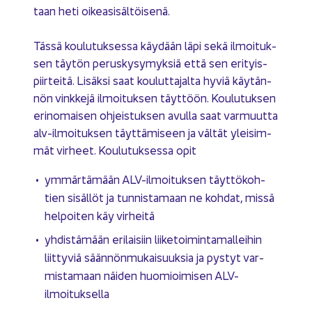
taan heti oi­kea­si­säl­töi­se­nä.
Tässä kou­lu­tuk­ses­sa käy­dään läpi sekä il­moi­tuk­
sen täy­tön pe­rus­ky­sy­myk­siä että sen eri­tyis­
piir­tei­tä. Li­säk­si saat kou­lut­ta­jal­ta hyviä käy­tän­
nön vink­ke­jä il­moi­tuk­sen täyt­töön. Kou­lu­tuk­sen
erin­omai­sen oh­jeis­tuk­sen avul­la saat var­muut­ta
alv-​ilmoituksen täyt­tä­mi­seen ja väl­tät ylei­sim­
mät vir­heet. Kou­lu­tuk­ses­sa opit
ym­mär­tä­mään ALV-​ilmoituksen täyt­tö­koh­
tien si­säl­löt ja tun­nis­ta­maan ne koh­dat, missä
hel­poi­ten käy vir­hei­tä
yh­dis­tä­mään eri­lai­siin lii­ke­toi­min­ta­mal­lei­hin
liit­ty­viä sään­nön­mu­kai­suuk­sia ja pys­tyt var­
mis­ta­maan näi­den huo­mioi­mi­sen ALV-​
ilmoituksella