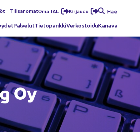
löt
Ti­li­sa­no­mat
Oma TAL
Kir­jau­du
Hae
yy­det
Pal­ve­lut
Tie­to­pank­ki
Ver­kos­toi­du
Ka­na­va
ing Oy