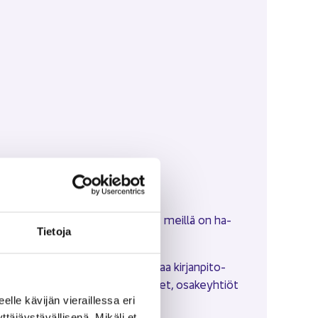
, mo­der­nia kirjanpito-​ohjelmaa. Nyt meil­lä on ha­
Tie­to­ja
­ruk­kaan.
po­käyt­töis­tä, op­pi­vaa ja oh­jaa­vaa kirjanpito-​
vul­la mik­ro­y­ri­tyk­set, toi­mi­ni­met, osa­keyh­tiöt
eel­le kä­vi­jän vie­rail­les­sa eri
­jäys­tä­väl­li­se­nä. Mi­kä­li et