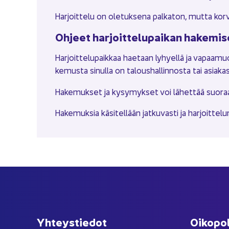
Har­joit­te­lu on ole­tuk­se­na pal­ka­ton, mutta kor­v
Oh­jeet har­joit­te­lu­pai­kan ha­ke­mi­s
Har­joit­te­lu­paik­kaa hae­taan ly­hyel­lä ja va­paa­m
ke­mus­ta si­nul­la on ta­lous­hal­lin­nos­ta tai asia­ka
Ha­ke­muk­set ja ky­sy­myk­set voi lä­het­tää suo­raan 
Ha­ke­muk­sia kä­si­tel­lään jat­ku­vas­ti ja har­joit­te­
Yh­teys­tie­dot
Oi­ko­po­