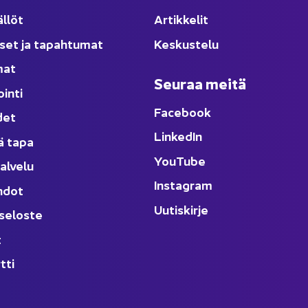
äl­löt
Ar­tik­ke­lit
­set ja ta­pah­tu­mat
Kes­kus­te­lu
­mat
Seu­raa meitä
oin­ti
Face­book
­det
Lin­ke­dIn
ä tapa
You
Tube
al­ve­lu
Ins­ta­gram
h­dot
Uu­tis­kir­je
­se­los­te
t
t­ti