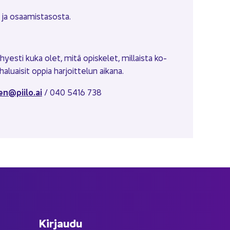
 ja osaa­mis­ta­sos­ta.
y­hyes­ti kuka olet, mitä opis­ke­let, mil­lais­ta ko­
­luai­sit oppia har­joit­te­lun ai­ka­na.
nen@piilo.ai
/ 040 5416 738
Kir­jau­du