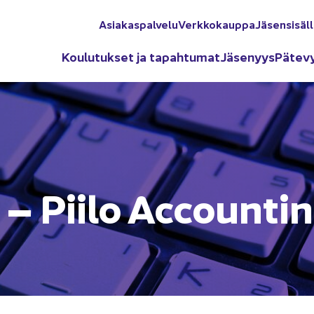
Asia­kas­pal­ve­lu
Verk­ko­kaup­pa
Jä­sen­si­säl­
Kou­lu­tuk­set ja ta­pah­tu­mat
Jä­se­nyys
Pä­te­v
lu – Piilo Accoun­t