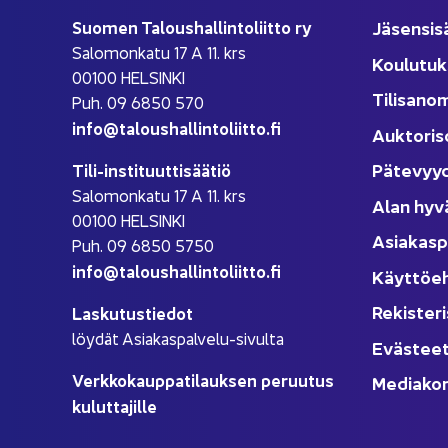
Suo­men Ta­lous­hal­lin­to­liit­to ry
Jä­sen­si­s
Sa­lo­mon­ka­tu 17 A 11. krs
Kou­lu­tuk
00100 HEL­SIN­KI
Ti­li­sa­no
Puh. 09 6850 570
info@ta­lous­hal­lin­to­liit­to.fi
Auk­to­ri­s
Pä­te­vyy
Tili-​instituuttisäätiö
Sa­lo­mon­ka­tu 17 A 11. krs
Alan hyv
00100 HEL­SIN­KI
Asia­kas­p
Puh. 09 6850 5750
info@ta­lous­hal­lin­to­liit­to.fi
Käyt­tö­e
Re­kis­te­ri
Las­ku­tus­tie­dot
löy­dät Asiakaspalvelu-​sivulta
Eväs­tee
Verk­ko­kaup­pa­ti­lauk­sen pe­ruu­tus
Me­dia­kor
ku­lut­ta­jil­le