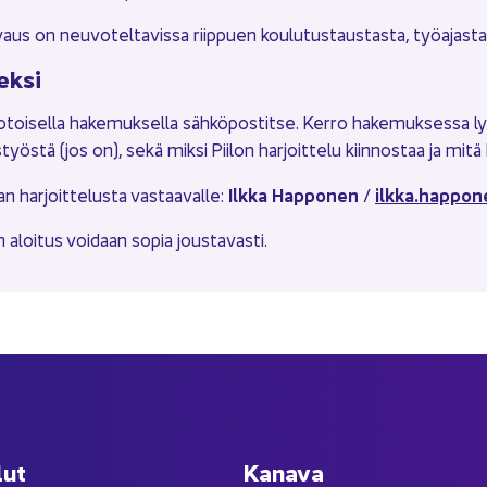
aus on neu­vo­tel­ta­vis­sa riip­puen kou­lu­tus­taus­tas­ta, työ­ajas­ta
ek­si
uo­toi­sel­la ha­ke­muk­sel­la säh­kö­pos­tit­se. Kerro ha­ke­muk­ses­sa l
s­työs­tä (jos on), sekä miksi Pii­lon har­joit­te­lu kiin­nos­taa ja mitä ha
Ilkka Hap­po­nen
ilkka.hap­po­
har­joit­te­lus­ta vas­taa­val­le:
/
lun aloi­tus voi­daan sopia jous­ta­vas­ti.
lut
Ka­na­va