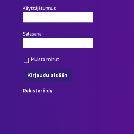
Käyttäjätunnus
Salasana
Muista minut
Re­kis­te­röi­dy