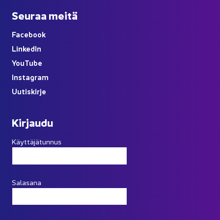
Seu­raa meitä
Face­book
Lin­ke­dIn
You
Tube
Ins­ta­gram
Uu­tis­kir­je
Kir­jau­du
Käyttäjätunnus
Salasana