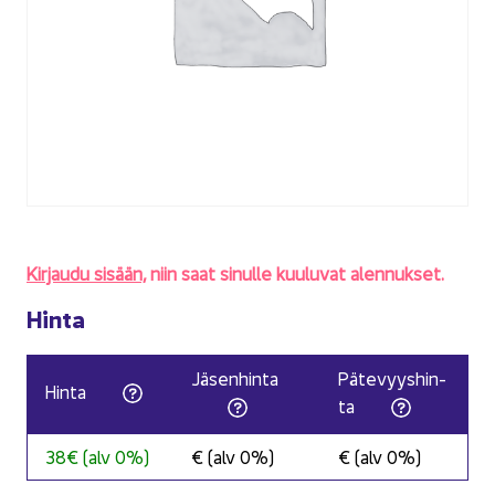
Kir­jau­du si­sään,
niin saat si­nul­le kuu­lu­vat alen­nuk­set.
Hinta
Jä­sen­hin­ta
Pä­te­vyys­hin­
Hinta
ta
38€ (alv 0%)
€ (alv 0%)
€ (alv 0%)