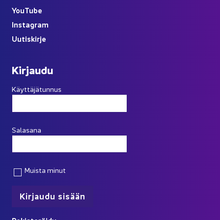
You
Tube
Ins­ta­gram
Uu­tis­kir­je
Kir­jau­du
Käyttäjätunnus
Salasana
Muista minut