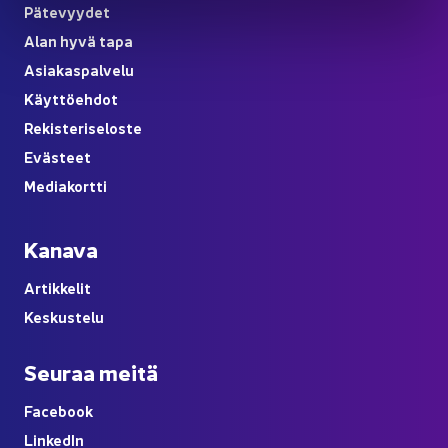
Pä­te­vyy­det
Alan hyvä tapa
Asia­kas­pal­ve­lu
Käyt­tö­eh­dot
Re­kis­te­ri­se­los­te
Eväs­teet
Me­dia­kort­ti
Ka­na­va
Ar­tik­ke­lit
Kes­kus­te­lu
Seu­raa meitä
Face­book
Lin­ke­dIn