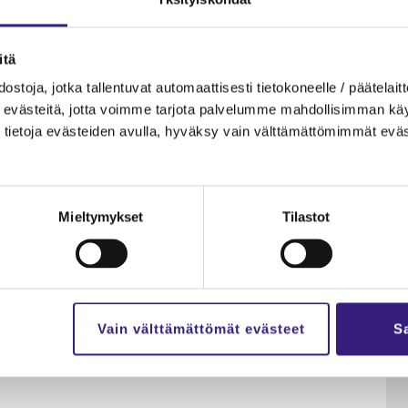
Pä­te­vyys­hin­ta
245€ (+ alv)
­tä
s­to­ja, jotka tal­len­tu­vat au­to­maat­ti­ses­ti tie­to­ko­neel­le / pää­te­lait­t
eväs­tei­tä, jotta voim­me tar­jo­ta pal­ve­lum­me mah­dol­li­sim­man käyt­tä
tie­to­ja eväs­tei­den avul­la, hy­väk­sy vain vält­tä­mät­tö­mim­mät eväs
Mieltymykset
Tilastot
­nan läh­tö­koh­dat
Vain välttämättömät evästeet
Sa
ne­tel­mät