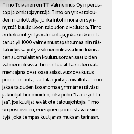
Timo Toi­va­nen on TT Val­men­nus Oy:n pe­rus­
ta­ja ja omis­ta­jay­rit­tä­jä. Timo on yri­tys­ta­lou­
den mo­niot­te­li­ja, jonka in­to­hi­mo­na on syn­
nyt­tää kuu­li­joil­leen ta­lou­den oi­val­luk­sia. Timo
on ko­ke­nut yri­tys­val­men­ta­ja, joka on kou­lut­
ta­nut yli 1000 val­men­nus­ta­pah­tu­maa niin rää­
tä­löi­dyis­sä yri­tys­val­men­nuk­sis­sa kuin lu­kuis­
ten suo­ma­lais­ten kou­lu­tusor­ga­ni­saa­tioi­den
val­men­nuk­sis­sa. Timon tee­sit ta­lou­den val­
men­ta­ja­na ovat osaa asia­si, vuo­ro­vai­ku­tus
puree, in­tou­ta, rau­ta­lan­goi­ta ja oi­val­lu­ta. Timo
jakaa ta­lou­den ilo­sa­no­maa ym­mär­ret­tä­väs­ti
ja kuu­li­jat huo­mioi­den, eikä puhu "ta­lous­joh­ta­
jaa", jos kuu­li­jat eivät ole ta­lous­joh­ta­jia. Timo
on po­si­tii­vi­nen, ener­gi­nen ja in­nos­ta­va esiin­
ty­jä, joka tem­paa kuu­li­jan­sa mu­kaan ta­ri­naan.