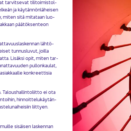
tar­vit­se­vat ti­li­toi­mis­tol­
el­keän ja käy­tän­nön­lä­hei­sen
y, miten sitä mi­ta­taan luo­
siak­kaan pää­tök­sen­teon
at­ta­vuus­las­ken­nan läh­tö­
set tun­nus­lu­vut, joil­la
mat­ta. Li­säk­si opit, miten tar­
nat­ta­vuu­den pul­lon­kau­lat,
asiak­kaal­le kon­kreet­ti­sia
 Ta­lous­hal­lin­to­liit­to ei ota
toi­hin, hin­noit­te­lu­käy­tän­
te­lu­nai­hei­siin liit­tyen.
 muil­le si­säi­sen las­ken­nan