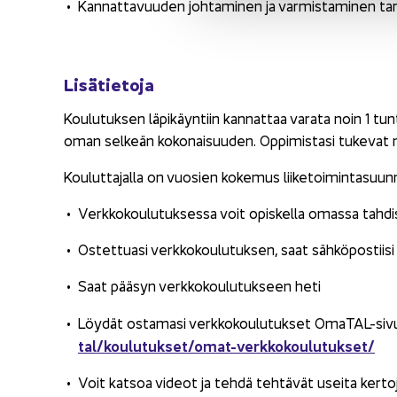
Kan­nat­ta­vuu­den joh­ta­mi­nen ja var­mis­ta­mi­nen ta
Li­sä­tie­to­ja
Kou­lu­tuk­sen lä­pi­käyn­tiin kan­nat­taa va­ra­ta noin 1 tun
oman sel­keän ko­ko­nai­suu­den. Op­pi­mis­ta­si tu­ke­vat mo­
Kou­lut­ta­jal­la on vuo­sien ko­ke­mus lii­ke­toi­min­ta­suun­ni­
Verk­ko­kou­lu­tuk­ses­sa voit opis­kel­la omas­sa tah­dis­s
Os­tet­tua­si verk­ko­kou­lu­tuk­sen, saat säh­kö­pos­tii­si
Saat pää­syn verk­ko­kou­lu­tuk­seen heti
Löy­dät os­ta­ma­si verk­ko­kou­lu­tuk­set OmaTAL-​sivu
tal/kou­lu­tuk­set/omat-​verkkokoulutukset/
Voit kat­soa vi­deot ja tehdä teh­tä­vät usei­ta ker­to­ja