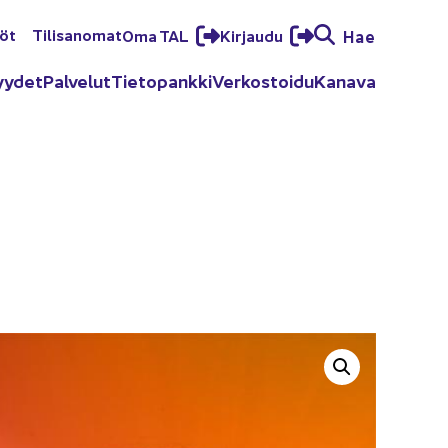
löt
Ti­li­sa­no­mat
Oma TAL
Kir­jau­du
Hae
yy­det
Pal­ve­lut
Tie­to­pank­ki
Ver­kos­toi­du
Ka­na­va