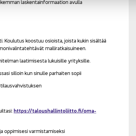
r­kem­man las­ken­tain­for­maa­tion avul­la
ti. Kou­lu­tus koos­tuu osiois­ta, jois­ta kukin si­säl­tää
ni­va­lin­ta­teh­tä­vät mal­li­rat­kai­sui­neen.
tel­man laa­ti­mi­ses­ta lu­kui­sil­le yri­tyk­sil­le.
a­si sil­loin kun si­nul­le par­hai­ten sopii
 ti­laus­vah­vis­tuk­sen
https://ta­lous­hal­lin­to­liit­to.fi/oma-​
iltasi:
 op­pi­mi­se­si var­mis­ta­mi­sek­si