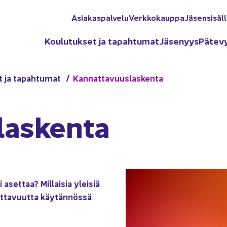
Asia­kas­pal­ve­lu
Verk­ko­kaup­pa
Jä­sen­si­säl­
Kou­lu­tuk­set ja ta­pah­tu­mat
Jä­se­nyys
Pä­te­v
t ja ta­pah­tu­mat
Kan­nat­ta­vuus­las­ken­ta
las­ken­ta
 aset­taa? Mil­lai­sia ylei­siä
­ta­vuut­ta käy­tän­nös­sä