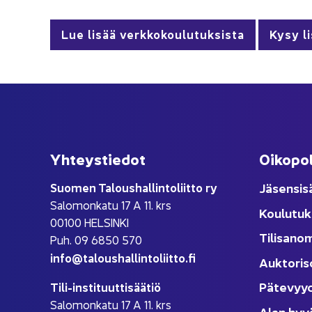
Lue lisää verk­ko­kou­lu­tuk­sis­ta
Kysy l
Yh­teys­tie­dot
Oi­ko­po­
Suo­men Ta­lous­hal­lin­to­liit­to ry
Jä­sen­si­s
Sa­lo­mon­ka­tu 17 A 11. krs
Kou­lu­tuk
00100 HEL­SIN­KI
Ti­li­sa­no
Puh. 09 6850 570
info@ta­lous­hal­lin­to­liit­to.fi
Auk­to­ri­s
Pä­te­vyy
Tili-​instituuttisäätiö
Sa­lo­mon­ka­tu 17 A 11. krs
Alan hyv