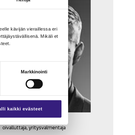
eel­le kä­vi­jän vie­rail­les­sa eri
­jäys­tä­väl­li­se­nä. Mi­kä­li et
­teet.
Markkinointi
lli kaikki evästeet
Timo Toi­va­nen
oi­val­lut­ta­ja, yri­tys­val­men­ta­ja