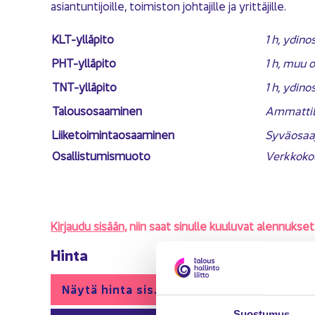
asian­tun­ti­joil­le, toi­mis­ton joh­ta­jil­le ja yrit­tä­jil­le.
KLT-​ylläpito
1 h, ydin­o
PHT-​ylläpito
1 h, muu o
TNT-​ylläpito
1 h, ydin­o
Ta­lous­osaa­mi­nen
Am­mat­ti­
Lii­ke­toi­min­tao­saa­mi­nen
Sy­vä­osaa
Osal­lis­tu­mis­muo­to
Verk­ko­kou
Kir­jau­du si­sään,
niin saat si­nul­le kuu­lu­vat alen­nuk­set
Hinta
Näytä hinta sis. alv
Suos­tu­mus