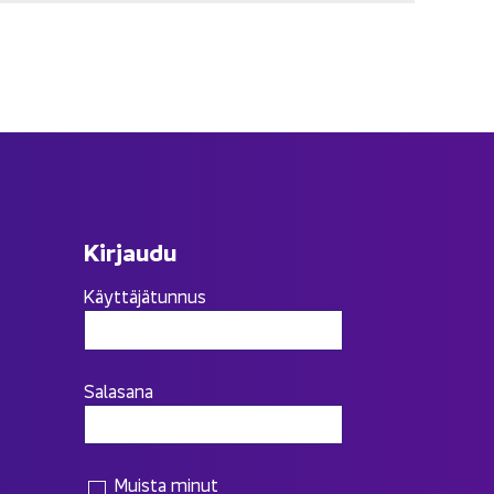
Kir­jau­du
Käyttäjätunnus
Salasana
Muista minut