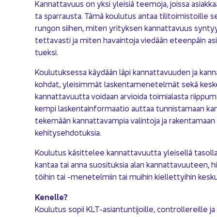
Kan­nat­ta­vuus on yksi ylei­siä tee­mo­ja, jois­sa asiak­kaat 
ta spar­raus­ta. Tämä kou­lu­tus antaa ti­li­toi­mis­toil­le s
run­gon sii­hen, miten yri­tyk­sen kan­nat­ta­vuus syn­ty
tet­ta­vas­ti ja miten ha­vain­to­ja vie­dään eteen­päin a
tuek­si.
Kou­lu­tuk­ses­sa käy­dään läpi kan­nat­ta­vuu­den ja kan­n
koh­dat, ylei­sim­mät las­ken­ta­me­ne­tel­mät sekä kes­kei­
kan­nat­ta­vuut­ta voi­daan ar­vioi­da toi­mia­las­ta riip­pu­
kem­pi las­ken­tain­for­maa­tio aut­taa tun­nis­ta­maan kan­
te­ke­mään kan­nat­ta­vam­pia va­lin­to­ja ja ra­ken­ta­maan 
ke­hi­ty­seh­do­tuk­sia.
Kou­lu­tus kä­sit­te­lee kan­nat­ta­vuut­ta ylei­sel­lä ta­sol­la.
kan­taa tai anna suo­si­tuk­sia alan kan­nat­ta­vuu­teen, hin­
töi­hin tai -​menetelmiin tai mui­hin kiel­let­tyi­hin kes­kus­
Ke­nel­le?
Kou­lu­tus sopii KLT-​asiantuntijoille, cont­rol­le­reil­le ja