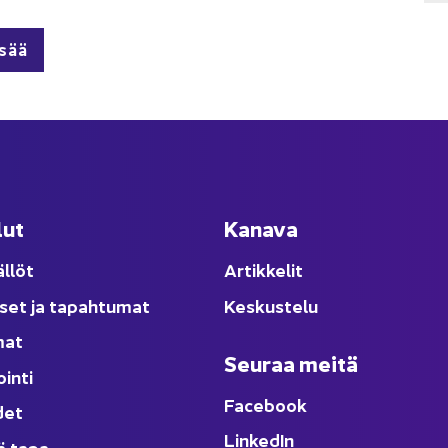
isää
lut
Ka­na­va
äl­löt
Ar­tik­ke­lit
­set ja ta­pah­tu­mat
Kes­kus­te­lu
­mat
Seu­raa meitä
oin­ti
Face­book
­det
Lin­ke­dIn
ä tapa