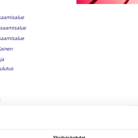
saa­mi­sa­lue
saa­mi­sa­lue
saa­mi­sa­lue
lai­nen
­ja
­lu­tus
.
Yk­si­tyis­koh­dat