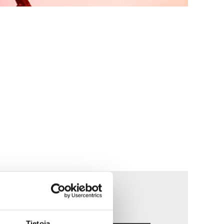
Kou­lut­ta­jat:
Tie­to­ja