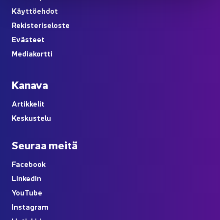
Käyt­tö­eh­dot
Re­kis­te­ri­se­los­te
Eväs­teet
Me­dia­kort­ti
Ka­na­va
Ar­tik­ke­lit
Kes­kus­te­lu
Seu­raa meitä
Face­book
Lin­ke­dIn
You
Tube
Ins­ta­gram