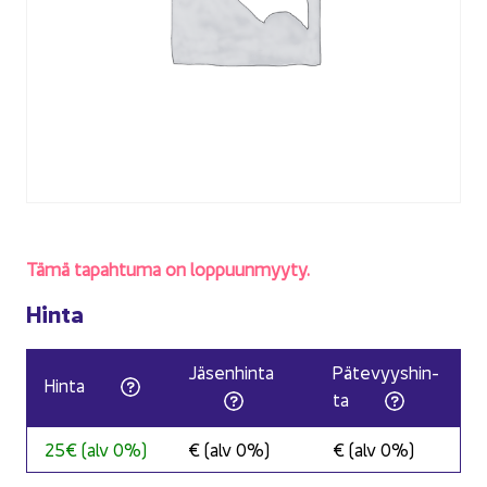
Tämä ta­pah­tu­ma on lop­puun­myy­ty.
Hinta
Jä­sen­hin­ta
Pä­te­vyys­hin­
Hinta
ta
25€ (alv 0%)
€ (alv 0%)
€ (alv 0%)