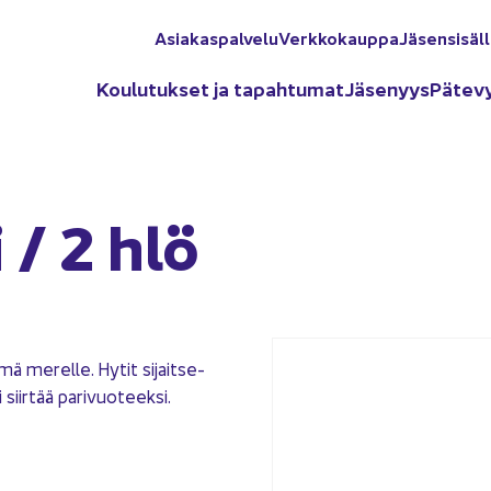
Asia­kas­pal­ve­lu
Verk­ko­kaup­pa
Jä­sen­si­säl­
Kou­lu­tuk­set ja ta­pah­tu­mat
Jä­se­nyys
Pä­te­v
 / 2 hlö
mä me­rel­le. Hytit si­jait­se­
siir­tää pa­ri­vuo­teek­si.