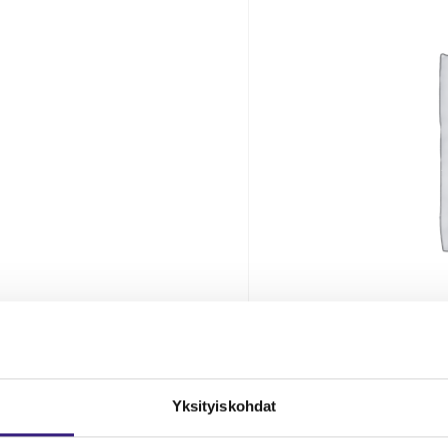
Yk­si­tyis­koh­dat