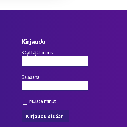
Kir­jau­du
Käyttäjätunnus
Salasana
Muista minut