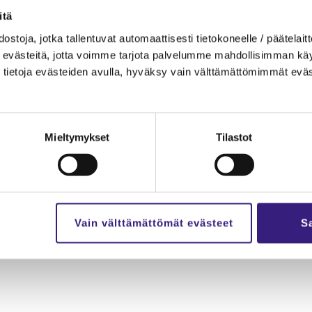
­tä
.
s­to­ja, jotka tal­len­tu­vat au­to­maat­ti­ses­ti tie­to­ko­neel­le / pää­te­lait­t
eväs­tei­tä, jotta voim­me tar­jo­ta pal­ve­lum­me mah­dol­li­sim­man käyt­tä
tie­to­ja eväs­tei­den avul­la, hy­väk­sy vain vält­tä­mät­tö­mim­mät eväs
Pä­te­vyys­hin­ta
€ (alv 0%)
Mieltymykset
Tilastot
Vain välttämättömät evästeet
Sa