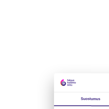
Suos­tu­mus