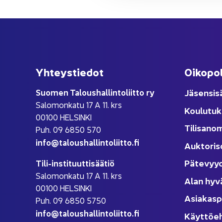
Yh­teys­tie­dot
Oi­ko­po­
Suo­men Ta­lous­hal­lin­to­liit­to ry
Jä­sen­si­s
Sa­lo­mon­ka­tu 17 A 11. krs
Kou­lu­tuk
00100 HEL­SIN­KI
Ti­li­sa­no
Puh. 09 6850 570
info@ta­lous­hal­lin­to­liit­to.fi
Auk­to­ri­s
Pä­te­vyy
Tili-​instituuttisäätiö
Sa­lo­mon­ka­tu 17 A 11. krs
Alan hyv
00100 HEL­SIN­KI
Asia­kas­p
Puh. 09 6850 5750
info@ta­lous­hal­lin­to­liit­to.fi
Käyt­tö­e