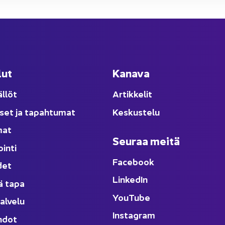
lut
Ka­na­va
äl­löt
Ar­tik­ke­lit
­set ja ta­pah­tu­mat
Kes­kus­te­lu
­mat
Seu­raa meitä
oin­ti
Face­book
­det
Lin­ke­dIn
ä tapa
You
Tube
al­ve­lu
Ins­ta­gram
h­dot