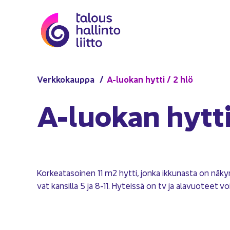
Siir­ry si­säl­töön
Verk­ko­kaup­pa
A-​luokan hytti / 2 hlö
A-​luokan hytti
Kor­kea­ta­soi­nen 11 m2 hytti, jonka ik­ku­nas­ta on nä­ky­
vat kan­sil­la 5 ja 8-11. Hy­teis­sä on tv ja ala­vuo­teet voi 