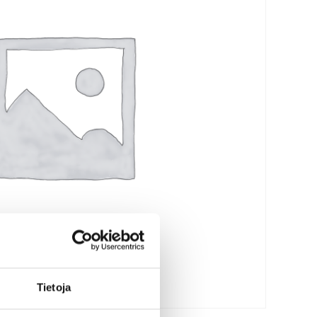
Tie­to­ja