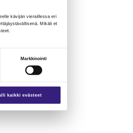
eel­le kä­vi­jän vie­rail­les­sa eri
­jäys­tä­väl­li­se­nä. Mi­kä­li et
­teet.
Markkinointi
lli kaikki evästeet