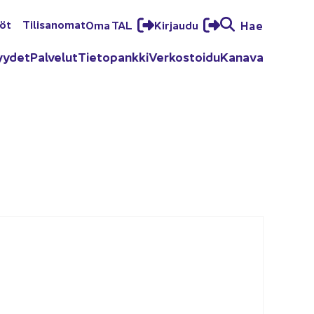
löt
Ti­li­sa­no­mat
Oma TAL
Kir­jau­du
Hae
yy­det
Pal­ve­lut
Tie­to­pank­ki
Ver­kos­toi­du
Ka­na­va