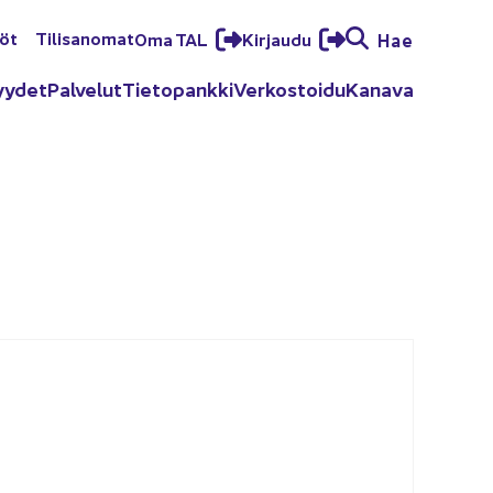
löt
Ti­li­sa­no­mat
Oma TAL
Kir­jau­du
Hae
yy­det
Pal­ve­lut
Tie­to­pank­ki
Ver­kos­toi­du
Ka­na­va