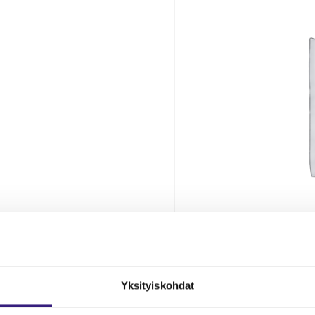
Yk­si­tyis­koh­dat