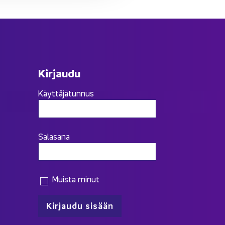
Kir­jau­du
Käyttäjätunnus
Salasana
Muista minut