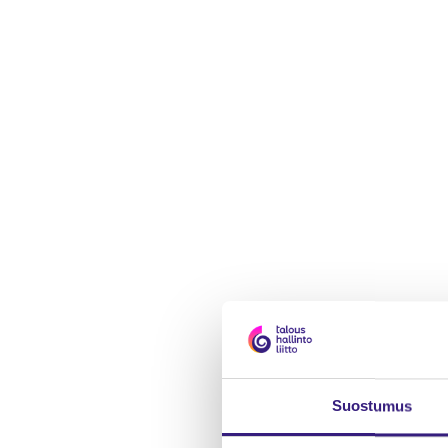
Suos­tu­mus