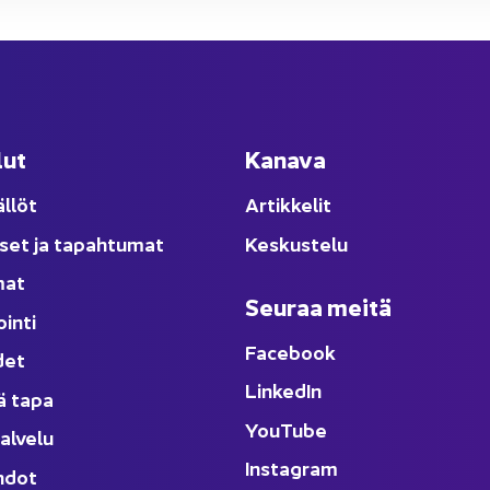
lut
Ka­na­va
äl­löt
Ar­tik­ke­lit
­set ja ta­pah­tu­mat
Kes­kus­te­lu
­mat
Seu­raa meitä
oin­ti
Face­book
­det
Lin­ke­dIn
ä tapa
You
Tube
al­ve­lu
Ins­ta­gram
h­dot