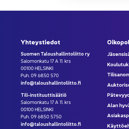
Yh­teys­tie­dot
Oi­ko­po­
Suo­men Ta­lous­hal­lin­to­liit­to ry
Jä­sen­si­s
Sa­lo­mon­ka­tu 17 A 11. krs
Kou­lu­tuk
00100 HEL­SIN­KI
Ti­li­sa­no
Puh. 09 6850 570
info@ta­lous­hal­lin­to­liit­to.fi
Auk­to­ri­s
Pä­te­vyy
Tili-​instituuttisäätiö
Sa­lo­mon­ka­tu 17 A 11. krs
Alan hyv
00100 HEL­SIN­KI
Asia­kas­p
Puh. 09 6850 5750
info@ta­lous­hal­lin­to­liit­to.fi
Käyt­tö­e