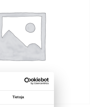
Tie­to­ja