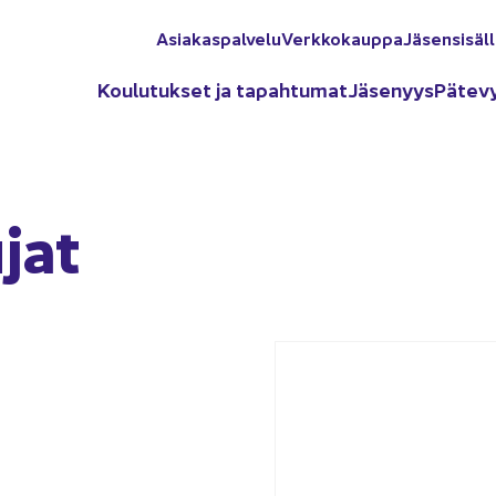
Asia­kas­pal­ve­lu
Verk­ko­kaup­pa
Jä­sen­si­säl­
Kou­lu­tuk­set ja ta­pah­tu­mat
Jä­se­nyys
Pä­te­v
­jat