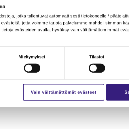
­tä
.
s­to­ja, jotka tal­len­tu­vat au­to­maat­ti­ses­ti tie­to­ko­neel­le / pää­te­lait­t
eväs­tei­tä, jotta voim­me tar­jo­ta pal­ve­lum­me mah­dol­li­sim­man käyt­tä
tie­to­ja eväs­tei­den avul­la, hy­väk­sy vain vält­tä­mät­tö­mim­mät eväs
Pä­te­vyys­hin­ta
€ (alv 0%)
Mieltymykset
Tilastot
Vain välttämättömät evästeet
Sa