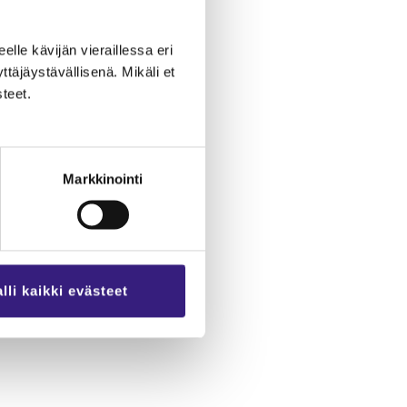
eel­le kä­vi­jän vie­rail­les­sa eri
­jäys­tä­väl­li­se­nä. Mi­kä­li et
­teet.
Markkinointi
lli kaikki evästeet