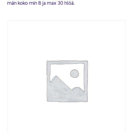
män koko min 8 ja max 30 hlöä.