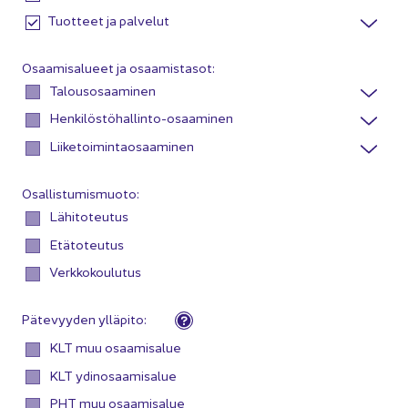
Tuotteet ja palvelut
Osaamisalueet ja osaamistasot:
Talousosaaminen
Henkilöstöhallinto-osaaminen
Liiketoiminta­osaaminen
Osallistumismuoto:
Lähitoteutus
Etätoteutus
Verkko­koulutus
Pätevyyden ylläpito:
KLT muu osaamisalue
KLT ydinosaamisalue
PHT muu osaamisalue