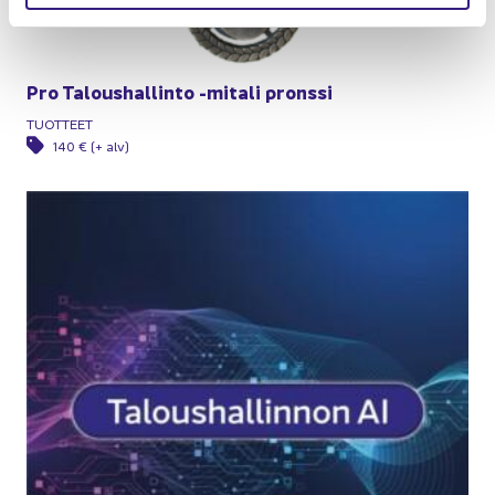
Pro Ta­lous­hal­lin­to -​mitali prons­si
TUOT­TEET
140 € (+ alv)