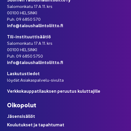
Sa­lo­mon­ka­tu 17 A 11. krs
00100 HEL­SIN­KI
Puh. 09 6850 570
info@ta­lous­hal­lin­to­liit­to.fi
Tili-​instituuttisäätiö
Sa­lo­mon­ka­tu 17 A 11. krs
00100 HEL­SIN­KI
Puh. 09 6850 5750
info@ta­lous­hal­lin­to­liit­to.fi
Las­ku­tus­tie­dot
löy­dät Asiakaspalvelu-​sivulta
Verk­ko­kaup­pa­ti­lauk­sen pe­ruu­tus ku­lut­ta­jil­le
Oi­ko­po­lut
Jä­sen­si­säl­löt
Kou­lu­tuk­set ja ta­pah­tu­mat