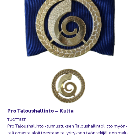
Pro Ta­lous­hal­lin­to – Kulta
TUOT­TEET
Pro Ta­lous­hal­lin­to -​tunnustuksen Ta­lous­hal­lin­to­liit­to myön­
tää omas­ta aloit­tees­taan tai yri­tyk­sen työn­te­ki­jäl­leen mak­