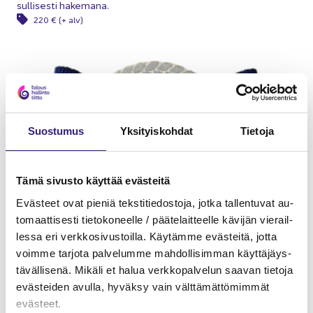
sul­li­ses­ti ha­ke­ma­na.
220 € (+ alv)
Suos­tu­mus
Yk­si­tyis­koh­dat
Tie­to­ja
Tämä si­vus­to käyt­tää eväs­tei­tä
Eväs­teet ovat pie­niä teks­ti­tie­dos­to­ja, jotka tal­len­tu­vat au­
to­maat­ti­ses­ti tie­to­ko­neel­le / pää­te­lait­teel­le kä­vi­jän vie­rail­
les­sa eri verk­ko­si­vus­toil­la. Käy­täm­me eväs­tei­tä, jotta
voim­me tar­jo­ta pal­ve­lum­me mah­dol­li­sim­man käyt­tä­jäys­
tä­väl­li­se­nä. Mi­kä­li et halua verk­ko­pal­ve­lun saa­van tie­to­ja
eväs­tei­den avul­la, hy­väk­sy vain vält­tä­mät­tö­mim­mät
eväs­teet.