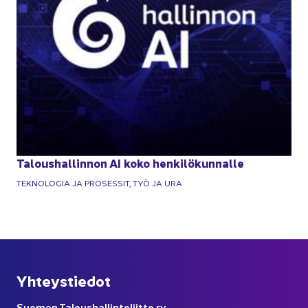
Ta­lous­hal­lin­non AI koko hen­ki­lö­kun­nal­le
TEK­NO­LO­GIA JA PRO­SES­SIT, TYÖ JA URA
Yh­teys­tie­dot
Suo­men Ta­lous­hal­lin­to­liit­to ry