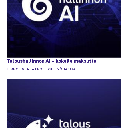
Ta­lous­hal­lin­non AI – ko­kei­le mak­sut­ta
TEK­NO­LO­GIA JA PRO­SES­SIT, TYÖ JA URA