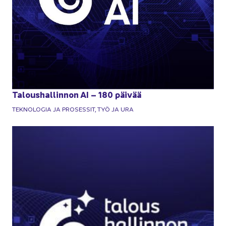
Ta­lous­hal­lin­non AI – 180 päi­vää
TEK­NO­LO­GIA JA PRO­SES­SIT, TYÖ JA URA