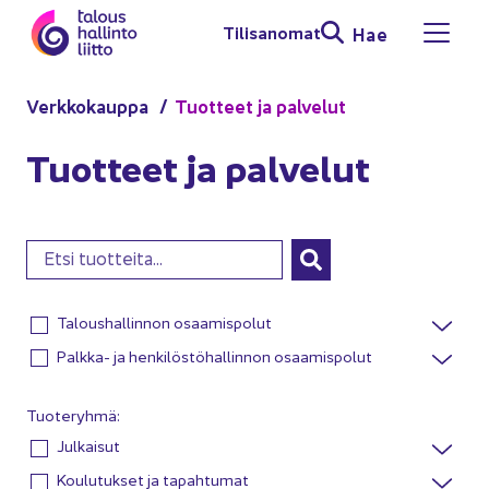
Siir­ry si­säl­töön
Ti­li­sa­no­mat
Hae
Avaa 
Verk­ko­kaup­pa
Tuot­teet ja pal­ve­lut
Tuot­teet ja pal­ve­lut
Hae
Sanahaku
Taloushallinnon osaamispolut
Palkka- ja henkilöstöhallinnon osaamispolut
Tuoteryhmä:
Julkaisut
Koulutukset ja tapahtumat