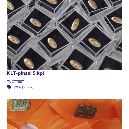
KLT-​pinssi 5 kpl
TUOT­TEET
20 € (ei alv)