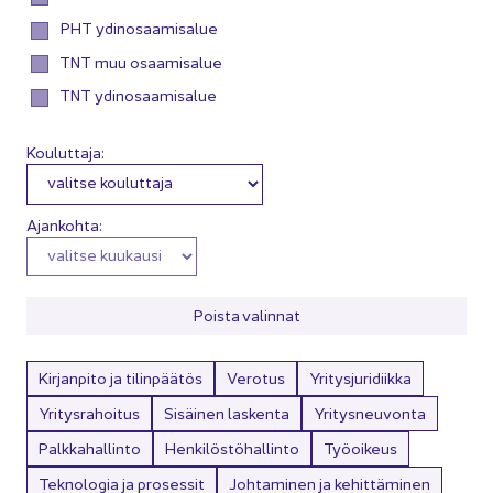
PHT ydinosaamisalue
TNT muu osaamisalue
TNT ydinosaamisalue
Kouluttaja:
Ajankohta:
Pois­ta va­lin­nat
Kirjanpito ja tilinpäätös
Verotus
Yritysjuridiikka
Yritysrahoitus
Sisäinen laskenta
Yritysneuvonta
Palkkahallinto
Henkilöstöhallinto
Työoikeus
Teknologia ja prosessit
Johtaminen ja kehittäminen