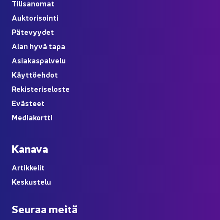
Ti­li­sa­no­mat
Auk­to­ri­soin­ti
Pä­te­vyy­det
Alan hyvä tapa
Asia­kas­pal­ve­lu
Käyt­tö­eh­dot
Re­kis­te­ri­se­los­te
Eväs­teet
Me­dia­kort­ti
Ka­na­va
Ar­tik­ke­lit
Kes­kus­te­lu
Seu­raa meitä