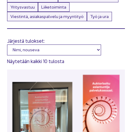
Yritysvastuu
Liiketoiminta
Viestintä, asiakaspalvelu ja myyntityö
Työ ja ura
Järjestä tulokset:
Näy­te­tään kaik­ki 10 tu­los­ta