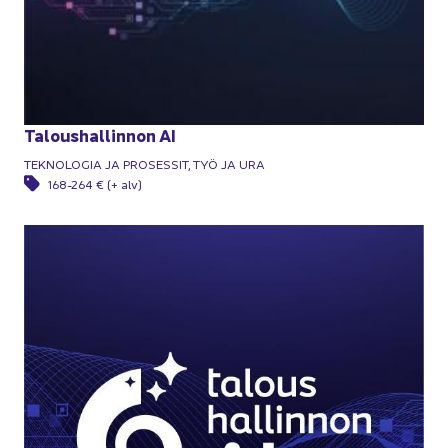
Ta­lous­hal­lin­non AI
TEK­NO­LO­GIA JA PRO­SES­SIT, TYÖ JA URA
168-264 € (+ alv)