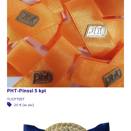
PHT-​Pinssi 5 kpl
TUOT­TEET
20 € (ei alv)