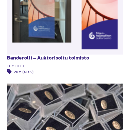
Ban­de­rol­li – Auk­to­ri­soi­tu toi­mis­to
TUOT­TEET
20 € (ei alv)