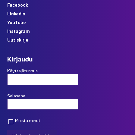
Face­book
Lin­ke­dIn
You
Tube
Ins­ta­gram
Uu­tis­kir­je
Kir­jau­du
Käyttäjätunnus
Salasana
Muista minut