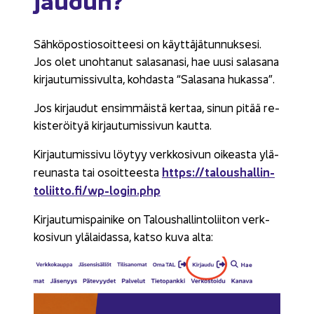
Säh­kö­pos­tio­soit­tee­si on käyt­tä­jä­tun­nuk­se­si.
Jos olet unoh­ta­nut sa­la­sa­na­si, hae uusi sa­la­sa­na
kir­jau­tu­mis­si­vul­ta, koh­das­ta “Sa­la­sa­na hu­kas­sa”.
Jos kir­jau­dut en­sim­mäis­tä ker­taa, sinun pitää re­
kis­te­röi­tyä kir­jau­tu­mis­si­vun kaut­ta.
Kir­jau­tu­mis­si­vu löy­tyy verk­ko­si­vun oi­keas­ta ylä­
https://ta­lous­hal­lin­
reu­nas­ta tai osoit­tees­ta
to­liit­to.fi/wp-​login.php
Kir­jau­tu­mis­pai­ni­ke on Ta­lous­hal­lin­to­lii­ton verk­
ko­si­vun ylä­lai­das­sa, katso kuva alta: