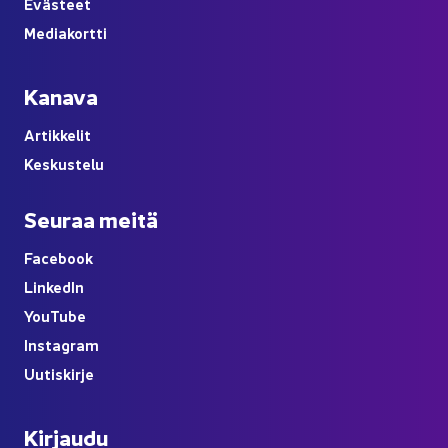
Eväs­teet
Me­dia­kort­ti
Ka­na­va
Ar­tik­ke­lit
Kes­kus­te­lu
Seu­raa meitä
Face­book
Lin­ke­dIn
You
Tube
Ins­ta­gram
Uu­tis­kir­je
Kir­jau­du