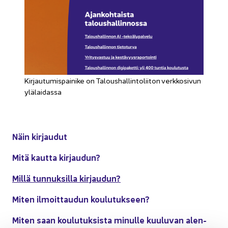
Kir­jau­tu­mis­pai­ni­ke on Ta­lous­hal­lin­to­lii­ton verk­ko­si­vun
ylä­lai­das­sa
Näin kir­jau­dut
Mitä kaut­ta kir­jau­dun?
Millä tun­nuk­sil­la kir­jau­dun?
Miten il­moit­tau­dun kou­lu­tuk­seen?
Miten saan kou­lu­tuk­sis­ta mi­nul­le kuu­lu­van alen­