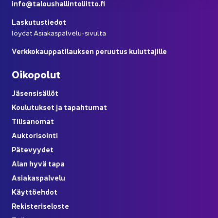
info@ta­lous­hal­lin­to­liit­to.fi
Las­ku­tus­tie­dot
löy­dät Asiakaspalvelu-​sivulta
Verk­ko­kaup­pa­ti­lauk­sen pe­ruu­tus ku­lut­ta­jil­le
Oi­ko­po­lut
Jä­sen­si­säl­löt
Kou­lu­tuk­set ja ta­pah­tu­mat
Ti­li­sa­no­mat
Auk­to­ri­soin­ti
Pä­te­vyy­det
Alan hyvä tapa
Asia­kas­pal­ve­lu
Käyt­tö­eh­dot
Re­kis­te­ri­se­los­te