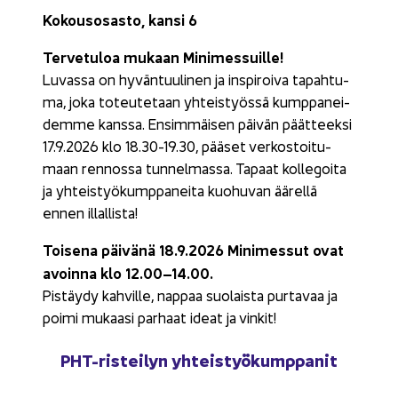
Ko­kous­osas­to, kansi 6
Ter­ve­tu­loa mu­kaan Mi­ni­mes­suil­le!
Lu­vas­sa on hy­vän­tuu­li­nen ja ins­pi­roi­va ta­pah­tu­
ma, joka to­teu­te­taan yh­teis­työs­sä kump­pa­nei­
dem­me kans­sa. En­sim­mäi­sen päi­vän päät­teek­si
17.9.2026 klo 18.30-19.30, pää­set ver­kos­toi­tu­
maan ren­nos­sa tun­nel­mas­sa. Ta­paat kol­le­goi­ta
ja yh­teis­työ­kump­pa­nei­ta kuo­hu­van ää­rel­lä
ennen il­lal­lis­ta!
Toi­se­na päi­vä­nä 18.9.2026 Mi­ni­mes­sut ovat
avoin­na klo 12.00–14.00.
Pis­täy­dy kah­vil­le, nap­paa suo­lais­ta pur­ta­vaa ja
poimi mu­kaa­si par­haat ideat ja vin­kit!
PHT-​risteilyn yh­teis­työ­kump­pa­nit