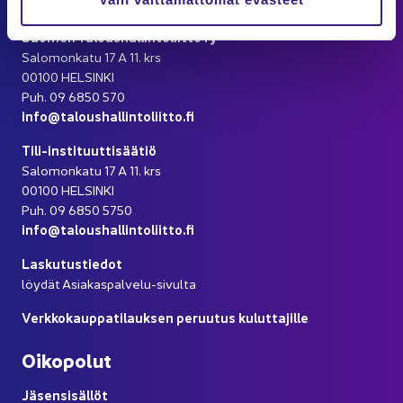
Yh­teys­tie­dot
Suo­men Ta­lous­hal­lin­to­liit­to ry
Sa­lo­mon­ka­tu 17 A 11. krs
00100 HEL­SIN­KI
Puh. 09 6850 570
info@ta­lous­hal­lin­to­liit­to.fi
Tili-​instituuttisäätiö
Sa­lo­mon­ka­tu 17 A 11. krs
00100 HEL­SIN­KI
Puh. 09 6850 5750
info@ta­lous­hal­lin­to­liit­to.fi
Las­ku­tus­tie­dot
löy­dät Asiakaspalvelu-​sivulta
Verk­ko­kaup­pa­ti­lauk­sen pe­ruu­tus ku­lut­ta­jil­le
Oi­ko­po­lut
Jä­sen­si­säl­löt