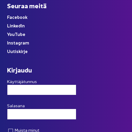
Seu­raa meitä
Face­book
Lin­ke­dIn
You
Tube
Ins­ta­gram
Uu­tis­kir­je
Kir­jau­du
Käyttäjätunnus
Salasana
Muista minut