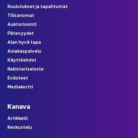
Kou­lu­tuk­set ja ta­pah­tu­mat
Ti­li­sa­no­mat
Auk­to­ri­soin­ti
Pä­te­vyy­det
Alan hyvä tapa
Asia­kas­pal­ve­lu
Käyt­tö­eh­dot
Re­kis­te­ri­se­los­te
Eväs­teet
Me­dia­kort­ti
Ka­na­va
Ar­tik­ke­lit
Kes­kus­te­lu