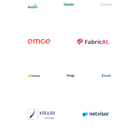
–
–
–
Mi­ni­mes­sut