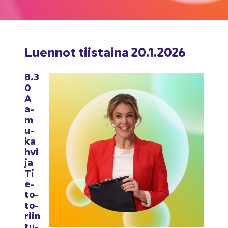
Luen­not tiis­tai­na 20.1.2026
8.3
0
A
a­
m
u­
ka
h­vi
ja
Ti
e­
to­
to­
riin
tu­