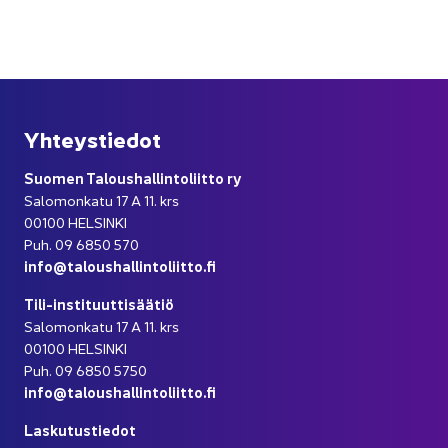
Yh­teys­tie­dot
Suo­men Ta­lous­hal­lin­to­liit­to ry
Sa­lo­mon­ka­tu 17 A 11. krs
00100 HEL­SIN­KI
Puh. 09 6850 570
info@ta­lous­hal­lin­to­liit­to.fi
Tili-​instituuttisäätiö
Sa­lo­mon­ka­tu 17 A 11. krs
00100 HEL­SIN­KI
Puh. 09 6850 5750
info@ta­lous­hal­lin­to­liit­to.fi
Las­ku­tus­tie­dot