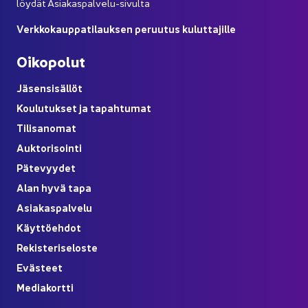
löy­dät Asiakaspalvelu-​sivulta
Verk­ko­kaup­pa­ti­lauk­sen pe­ruu­tus ku­lut­ta­jil­le
Oi­ko­po­lut
Jä­sen­si­säl­löt
Kou­lu­tuk­set ja ta­pah­tu­mat
Ti­li­sa­no­mat
Auk­to­ri­soin­ti
Pä­te­vyy­det
Alan hyvä tapa
Asia­kas­pal­ve­lu
Käyt­tö­eh­dot
Re­kis­te­ri­se­los­te
Eväs­teet
Me­dia­kort­ti