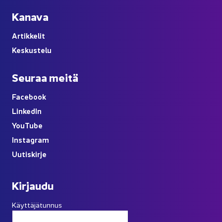
Ka­na­va
Ar­tik­ke­lit
Kes­kus­te­lu
Seu­raa meitä
Face­book
Lin­ke­dIn
You
Tube
Ins­ta­gram
Uu­tis­kir­je
Kir­jau­du
Käyttäjätunnus