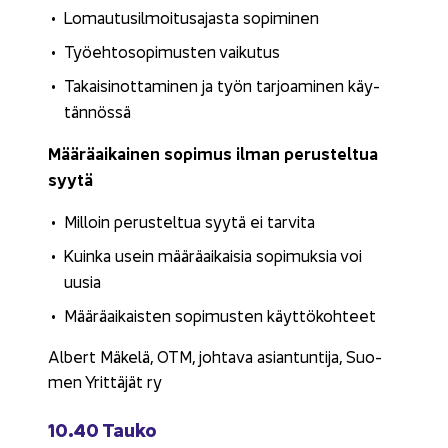
Lo­mau­tusil­moi­tusa­jas­ta so­pi­mi­nen
Työ­eh­to­so­pi­mus­ten vai­ku­tus
Ta­kai­si­not­ta­mi­nen ja työn tar­joa­mi­nen käy­
tän­nös­sä
Mää­rä­ai­kai­nen so­pi­mus ilman pe­rus­tel­tua
syytä
Mil­loin pe­rus­tel­tua syytä ei tar­vi­ta
Kuin­ka usein mää­rä­ai­kai­sia so­pi­muk­sia voi
uusia
Mää­rä­ai­kais­ten so­pi­mus­ten käyt­tö­koh­teet
Al­bert Mä­ke­lä, OTM, joh­ta­va asian­tun­ti­ja, Suo­
men Yrit­tä­jät ry
10.40 Tauko