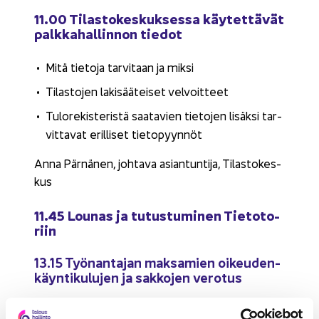
11.00 Ti­las­to­kes­kuk­ses­sa käy­tet­tä­vät
palk­ka­hal­lin­non tie­dot
Mitä tie­to­ja tar­vi­taan ja miksi
Ti­las­to­jen la­ki­sää­tei­set vel­voit­teet
Tu­lo­re­kis­te­ris­tä saa­ta­vien tie­to­jen li­säk­si tar­
vit­ta­vat eril­li­set tie­to­pyyn­nöt
Anna Pär­nä­nen, joh­ta­va asian­tun­ti­ja, Ti­las­to­kes­
kus
11.45 Lou­nas ja tu­tus­tu­mi­nen Tie­to­to­
riin
13.15 Työ­nan­ta­jan mak­sa­mien oi­keu­den­
käyn­ti­ku­lu­jen ja sak­ko­jen ve­ro­tus
Uusi oi­keu­den­käyn­ti­ku­lu­jen kor­vaa­mis­ta kos­