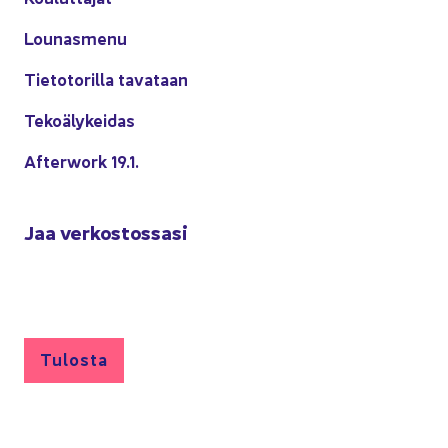
Lou­nas­me­nu
Tie­to­to­ril­la ta­va­taan
Te­ko­ä­ly­kei­das
Afterwork 19.1.
Jaa ver­kos­tos­sa­si
Tu­los­ta