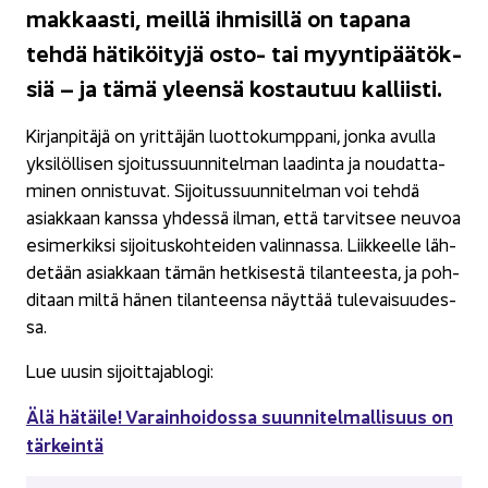
mak­kaas­ti, meil­lä ih­mi­sil­lä on ta­pa­na
tehdä hä­ti­köi­ty­jä osto- tai myyn­ti­pää­tök­
siä – ja tämä yleen­sä kos­tau­tuu kal­liis­ti.
Kir­jan­pi­tä­jä on yrit­tä­jän luot­to­kump­pa­ni, jonka avul­la
yk­si­löl­li­sen sjoi­tus­suun­ni­tel­man laa­din­ta ja nou­dat­ta­
mi­nen on­nis­tu­vat. Si­joi­tus­suun­ni­tel­man voi tehdä
asiak­kaan kans­sa yh­des­sä ilman, että tar­vit­see neu­voa
esi­mer­kik­si si­joi­tus­koh­tei­den va­lin­nas­sa. Liik­keel­le läh­
de­tään asiak­kaan tämän het­ki­ses­tä ti­lan­tees­ta, ja poh­
di­taan miltä hänen ti­lan­teen­sa näyt­tää tu­le­vai­suu­des­
sa.
Lue uusin si­joit­ta­ja­blo­gi:
Älä hä­täi­le! Va­rain­hoi­dos­sa suun­ni­tel­mal­li­suus on
tär­kein­tä