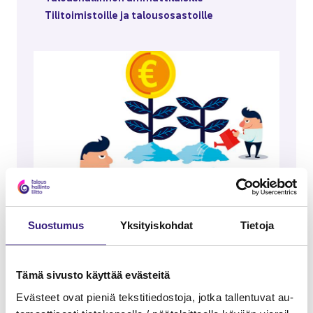
Ti­li­toi­mis­toil­le ja ta­lous­osas­toil­le
Suos­tu­mus
Yk­si­tyis­koh­dat
Tie­to­ja
24.09.2019
Kir­jan­pi­tä­jäs­tä va­rain­hoi­ta­jak­si?
Tämä si­vus­to käyt­tää eväs­tei­tä
Si­joit­ta­mi­nen ja vau­ras­tu­mi­nen ovat asioi­ta, jois­
Eväs­teet ovat pie­niä teks­ti­tie­dos­to­ja, jotka tal­len­tu­vat au­
sa kir­jan­pi­tä­jät voi­si­vat toi­mia asiak­kai­den­sa he­