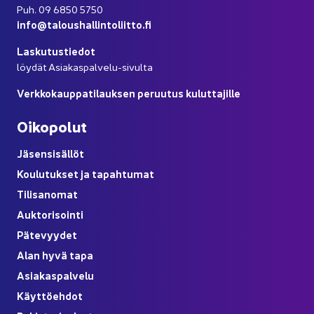
Puh. 09 6850 5750
info@ta­lous­hal­lin­to­liit­to.fi
Las­ku­tus­tie­dot
löy­dät Asiakaspalvelu-​sivulta
Verk­ko­kaup­pa­ti­lauk­sen pe­ruu­tus ku­lut­ta­jil­le
Oi­ko­po­lut
Jä­sen­si­säl­löt
Kou­lu­tuk­set ja ta­pah­tu­mat
Ti­li­sa­no­mat
Auk­to­ri­soin­ti
Pä­te­vyy­det
Alan hyvä tapa
Asia­kas­pal­ve­lu
Käyt­tö­eh­dot