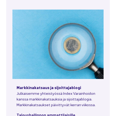
Mark­ki­na­kat­saus ja si­joit­ta­ja­blo­gi
Jul­kai­sem­me yh­teis­työs­sä Index Va­rain­hoi­don
kans­sa mark­ki­na­kat­sauk­sia ja si­joit­ta­ja­blo­gia.
Mark­ki­na­kat­sauk­set päi­vit­ty­vät ker­ran vii­kos­sa.
Ta­lous­hal­lin­non am­mat­ti­lai­sil­le