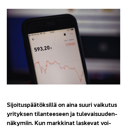
Si­joi­tus­pää­tök­sil­lä on aina suuri vai­ku­tus
yri­tyk­sen ti­lan­tee­seen ja tu­le­vai­suu­den­
nä­ky­miin. Kun mark­ki­nat las­ke­vat voi­