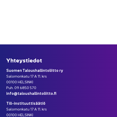
Yh­teys­tie­dot
Suo­men Ta­lous­hal­lin­to­liit­to ry
Sa­lo­mon­ka­tu 17 A 11. krs
00100 HEL­SIN­KI
Puh. 09 6850 570
info@ta­lous­hal­lin­to­liit­to.fi
Tili-​instituuttisäätiö
Sa­lo­mon­ka­tu 17 A 11. krs
00100 HEL­SIN­KI