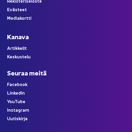
Re­kis­te­ri­se­los­te
Eväs­teet
Me­dia­kort­ti
Ka­na­va
Ar­tik­ke­lit
Kes­kus­te­lu
Seu­raa meitä
Face­book
Lin­ke­dIn
You
Tube
Ins­ta­gram
Uu­tis­kir­je