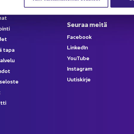
­set ja ta­pah­tu­mat
Kes­kus­te­lu
­mat
Seu­raa meitä
oin­ti
Face­book
­det
Lin­ke­dIn
ä tapa
You
Tube
al­ve­lu
Ins­ta­gram
h­dot
Uu­tis­kir­je
­se­los­te
t
t­ti