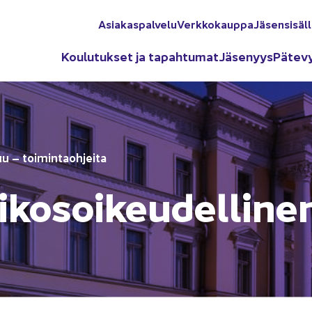
Asia­kas­pal­ve­lu
Verk­ko­kaup­pa
Jä­sen­si­säl­
Kou­lu­tuk­set ja ta­pah­tu­mat
Jä­se­nyys
Pä­te­v
tuu – toi­min­taoh­jei­ta
ri­ko­soi­keu­del­li­