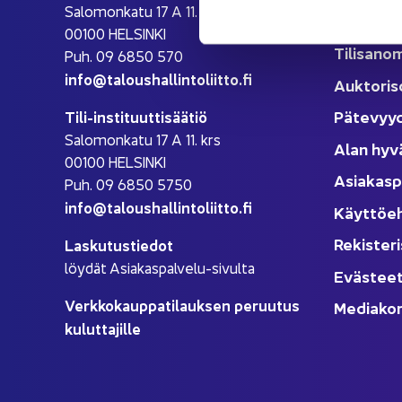
Sa­lo­mon­ka­tu 17 A 11. krs
Kou­lu­tuk
00100 HEL­SIN­KI
Ti­li­sa­no
Puh. 09 6850 570
info@ta­lous­hal­lin­to­liit­to.fi
Auk­to­ri­s
Pä­te­vyy
Tili-​instituuttisäätiö
Sa­lo­mon­ka­tu 17 A 11. krs
Alan hyv
00100 HEL­SIN­KI
Asia­kas­p
Puh. 09 6850 5750
info@ta­lous­hal­lin­to­liit­to.fi
Käyt­tö­e
Re­kis­te­ri
Las­ku­tus­tie­dot
löy­dät Asiakaspalvelu-​sivulta
Eväs­tee
Verk­ko­kaup­pa­ti­lauk­sen pe­ruu­tus
Me­dia­kor
ku­lut­ta­jil­le