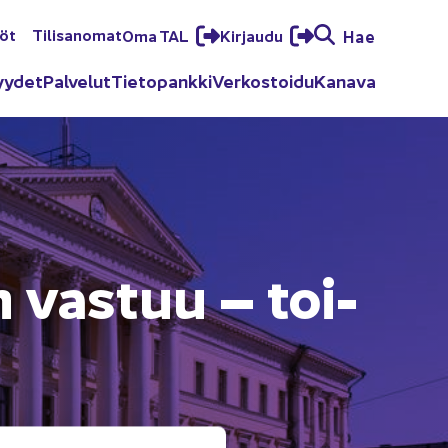
löt
Ti­li­sa­no­mat
Oma TAL
Kir­jau­du
Hae
yy­det
Pal­ve­lut
Tie­to­pank­ki
Ver­kos­toi­du
Ka­na­va
nen vas­tuu – toi­