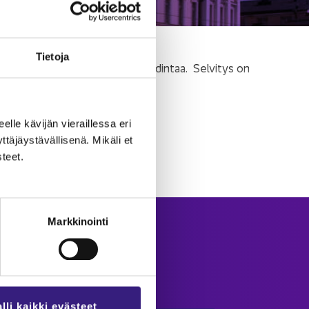
Tie­to­ja
u ai­heut­taa jä­se­nis­tös­säm­me poh­din­taa. Sel­vi­tys on
eel­le kä­vi­jän vie­rail­les­sa eri
­jäys­tä­väl­li­se­nä. Mi­kä­li et
­teet.
Markkinointi
Kir­jau­du
Käyttäjätunnus
lli kaikki evästeet