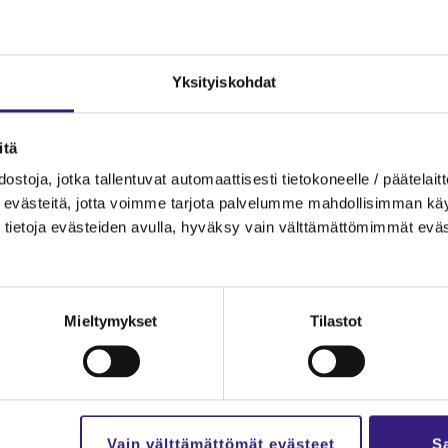
Yk­si­tyis­koh­dat
ti­li­toi­mis­ton hen­ki­lös­tön ja joh­don ri­ko­soi­keu­del­li­nen vas­tu
­tä
lue oh­jeet
et töis­sä jä­se­ny­ri­tyk­ses­sä kir­jau­du si­sään tai
s­to­ja, jotka tal­len­tu­vat au­to­maat­ti­ses­ti tie­to­ko­neel­le / pää­te­lait­t
eväs­tei­tä, jotta voim­me tar­jo­ta pal­ve­lum­me mah­dol­li­sim­man käyt­tä
tie­to­ja eväs­tei­den avul­la, hy­väk­sy vain vält­tä­mät­tö­mim­mät eväs
Mieltymykset
Tilastot
lut
Ka­na­va
äl­löt
Ar­tik­ke­lit
Vain välttämättömät evästeet
Sa