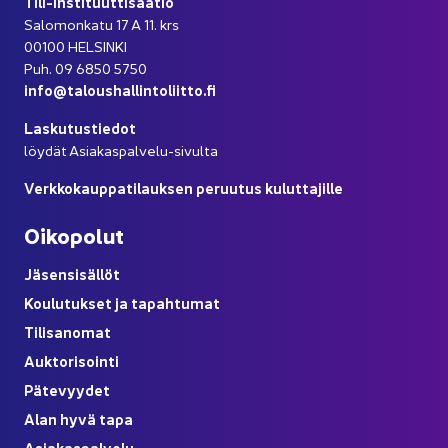
Tili-​instituuttisäätiö
Sa­lo­mon­ka­tu 17 A 11. krs
00100 HEL­SIN­KI
Puh. 09 6850 5750
info@ta­lous­hal­lin­to­liit­to.fi
Las­ku­tus­tie­dot
löy­dät Asiakaspalvelu-​sivulta
Verk­ko­kaup­pa­ti­lauk­sen pe­ruu­tus ku­lut­ta­jil­le
Oi­ko­po­lut
Jä­sen­si­säl­löt
Kou­lu­tuk­set ja ta­pah­tu­mat
Ti­li­sa­no­mat
Auk­to­ri­soin­ti
Pä­te­vyy­det
Alan hyvä tapa
Asia­kas­pal­ve­lu