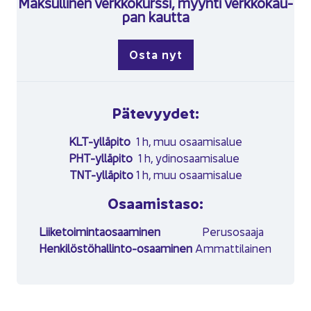
Mak­sul­li­nen verk­ko­kurs­si, myyn­ti verk­ko­kau­
pan kaut­ta
Osta nyt
Pä­te­vyy­det:
KLT-​ylläpito
1 h, muu osaa­mi­sa­lue
PHT-​ylläpito
1 h, ydin­osaa­mi­sa­lue
TNT-​ylläpito
1 h, muu osaa­mi­sa­lue
Osaa­mis­ta­so:
Lii­ke­toi­min­tao­saa­mi­nen
Pe­rus­osaa­ja
Henkilöstöhallinto-​osaaminen
Am­mat­ti­lai­nen