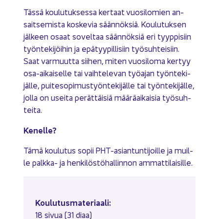
Tässä kou­lu­tuk­ses­sa ker­taat vuo­si­lo­mien an­
sait­se­mis­ta kos­ke­via sään­nök­siä. Kou­lu­tuk­sen
jäl­keen osaat so­vel­taa sään­nök­siä eri tyyp­pi­siin
työn­te­ki­jöi­hin ja epä­tyy­pil­li­siin työ­suh­tei­siin.
Saat var­muut­ta sii­hen, miten vuo­si­lo­ma ker­tyy
osa-​aikaiselle tai vaih­te­le­van työ­ajan työn­te­ki­
jäl­le, pui­te­so­pi­mus­työn­te­ki­jäl­le tai työn­te­ki­jäl­le,
jolla on usei­ta pe­rät­täi­siä mää­rä­ai­kai­sia työ­suh­
tei­ta.
Ke­nel­le?
Tämä kou­lu­tus sopii PHT-​asiantuntijoille ja muil­
le palkka-​ ja hen­ki­lös­tö­hal­lin­non am­mat­ti­lai­sil­le.
Kou­lu­tus­ma­te­ri­aa­li:
18 sivua (31 diaa)