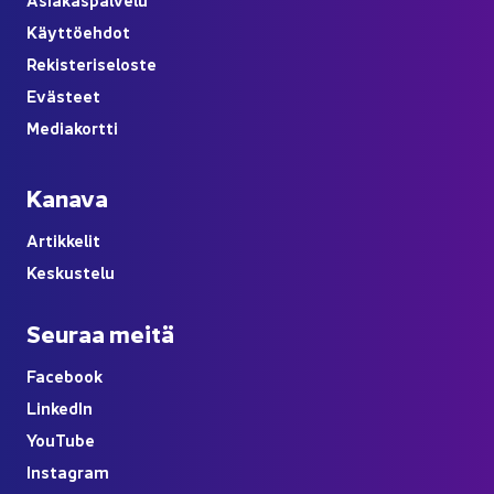
Käyt­tö­eh­dot
Re­kis­te­ri­se­los­te
Eväs­teet
Me­dia­kort­ti
Ka­na­va
Ar­tik­ke­lit
Kes­kus­te­lu
Seu­raa meitä
Face­book
Lin­ke­dIn
You
Tube
Ins­ta­gram