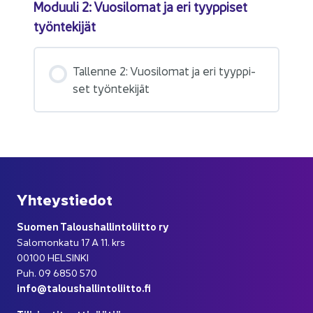
Mo­duu­li 2: Vuo­si­lo­mat ja eri tyyp­pi­set
työn­te­ki­jät
Tal­len­ne 2: Vuo­si­lo­mat ja eri tyyp­pi­
set työn­te­ki­jät
Yh­teys­tie­dot
Suo­men Ta­lous­hal­lin­to­liit­to ry
Sa­lo­mon­ka­tu 17 A 11. krs
00100 HEL­SIN­KI
Puh. 09 6850 570
info@ta­lous­hal­lin­to­liit­to.fi