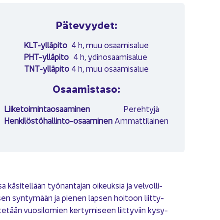
Pä­te­vyy­det:
KLT-​ylläpito
4 h, muu osaa­mi­sa­lue
PHT-​ylläpito
4 h, ydin­osaa­mi­sa­lue
TNT-​ylläpito
4 h, muu osaa­mi­sa­lue
Osaa­mis­ta­so:
Lii­ke­toi­min­tao­saa­mi­nen
Pe­reh­ty­jä
Henkilöstöhallinto-​osaaminen
Am­mat­ti­lai­nen
 kä­si­tel­lään työ­nan­ta­jan oi­keuk­sia ja vel­vol­li­
lap­sen syn­ty­mään ja pie­nen lap­sen hoi­toon liit­ty­
i­te­tään vuo­si­lo­mien ker­ty­mi­seen liit­ty­viin ky­sy­