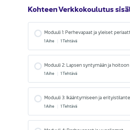
Koh­teen Verk­ko­kou­lu­tus si­säl
Mo­duu­li 1: Per­he­va­paat ja ylei­set pe­ri­aat
1 Aihe
|
1 Teh­tä­vä
Mo­duu­li 2: Lap­sen syn­ty­mään ja hoi­toon l
1 Aihe
|
1 Teh­tä­vä
Mo­duu­li 3: Ikään­ty­mi­seen ja eri­tyis­ti­lan­te
1 Aihe
|
1 Teh­tä­vä
Mo­duu­li 4: Per­he­va­paat ja vuo­si­lo­mat