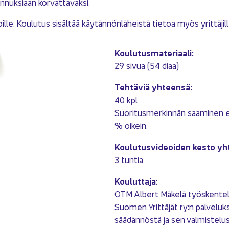
uk­si­aan kor­vat­ta­vak­si.
lle. Kou­lu­tus si­säl­tää käy­tän­nön­lä­heis­tä tie­toa myös yrit­tä­jil­le 
Kou­lu­tus­ma­te­ri­aa­li:
29 sivua (54 diaa)
Teh­tä­viä yh­teen­sä:
40 kpl
Suo­ri­tus­mer­kin­nän saa­mi­nen e
% oi­kein.
Kou­lu­tus­vi­deoi­den kesto yh
3 tun­tia
Kou­lut­ta­ja
:
OTM Al­bert Mä­ke­lä työs­ken­te­le
Suo­men Yrit­tä­jät ry:n pal­ve­luk
sää­dän­nös­tä ja sen val­mis­te­lu