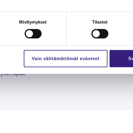
Työ­nan­ta­jan oi­keus kus
ät per­he­va­paat
Mieltymykset
Tilastot
iit­ty­vät per­he­va­paat
Vain välttämättömät evästeet
Sa
 liit­ty­vät va­paat
t­ty­vät va­paat