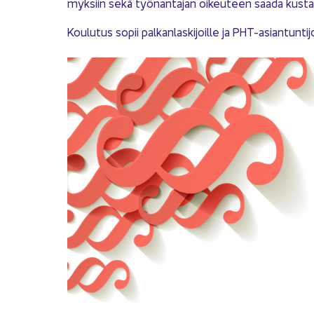
myk­siin sekä työ­nan­ta­jan oi­keu­teen saada kus­tan­n
Kou­lu­tus sopii pal­kan­las­ki­joil­le ja PHT-​asiantuntijoi