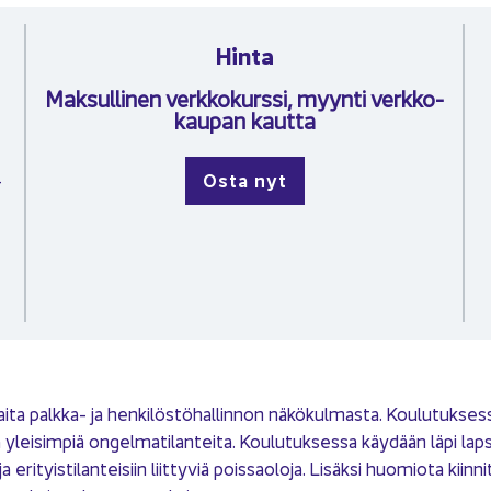
Hinta
Mak­sul­li­nen verk­ko­kurs­si, myyn­ti verk­ko­
kau­pan kaut­ta
Osta nyt
­
ta palkka-​ ja hen­ki­lös­tö­hal­lin­non nä­kö­kul­mas­ta. Kou­lu­tuk­ses­sa
­viä ylei­sim­piä on­gel­ma­ti­lan­tei­ta. Kou­lu­tuk­ses­sa käy­dään läpi 
i­tyis­ti­lan­tei­siin liit­ty­viä pois­sao­lo­ja. Li­säk­si huo­mio­ta kiin­n