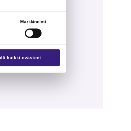
­tan­nus­ten kor­vauk­siin
Markkinointi
lli kaikki evästeet