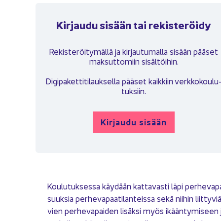
Kir­jau­du si­sään tai re­kis­te­röi­dy
Re­kis­te­röi­ty­mäl­lä ja kir­jau­tu­mal­la si­sään pää­set
mak­sut­to­miin si­säl­töi­hin.
Di­gi­pa­ket­ti­ti­lauk­sel­la pää­set kaik­kiin verk­ko­kou­lu
tuk­siin.
Kir­jau­du si­sään
Kou­lu­tuk­ses­sa käy­dään kat­ta­vas­ti läpi per­he­va­pai­
suuk­sia per­he­va­paa­ti­lan­teis­sa sekä nii­hin liit­ty
vien per­he­va­pai­den li­säk­si myös ikään­ty­mi­seen ja er