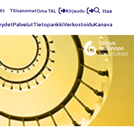
löt
Ti­li­sa­no­mat
Oma TAL
Kir­jau­du
Hae
yy­det
Pal­ve­lut
Tie­to­pank­ki
Ver­kos­toi­du
Ka­na­va