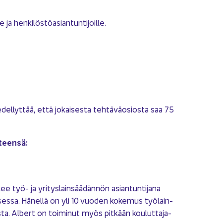
ja hen­ki­lös­tö­asian­tun­ti­joil­le.
del­lyt­tää, että jo­kai­ses­ta teh­tä­vä­osios­ta saa 75
­teen­sä:
e työ- ja yri­tys­lain­sää­dän­nön asian­tun­ti­ja­na
­ses­sa. Hä­nel­lä on yli 10 vuo­den ko­ke­mus työ­lain­
s­ta. Al­bert on toi­mi­nut myös pit­kään kou­lut­ta­ja­