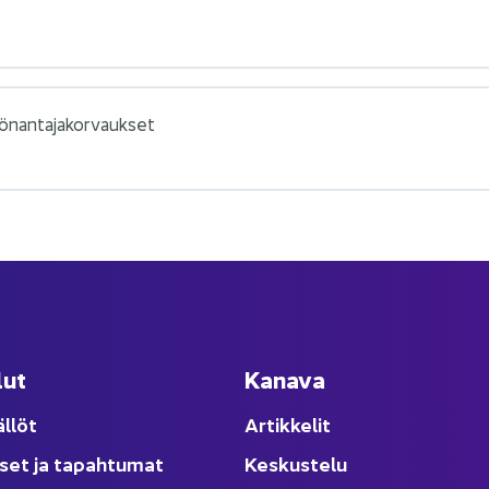
ö­nan­ta­ja­kor­vauk­set
lut
Ka­na­va
äl­löt
Ar­tik­ke­lit
­set ja ta­pah­tu­mat
Kes­kus­te­lu