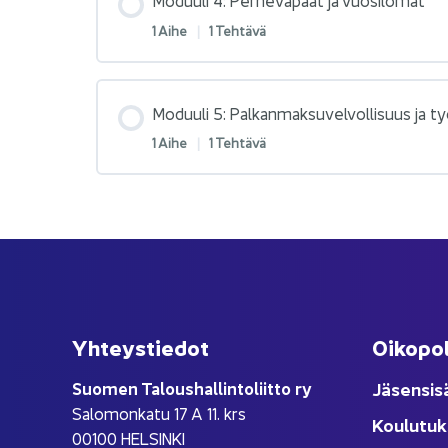
1 Aihe
|
1 Teh­tä­vä
Mo­duu­li 5: Pal­kan­mak­su­vel­vol­li­suus ja ty
1 Aihe
|
1 Teh­tä­vä
Yh­teys­tie­dot
Oi­ko­po­
Suo­men Ta­lous­hal­lin­to­liit­to ry
Jä­sen­si­s
Sa­lo­mon­ka­tu 17 A 11. krs
Kou­lu­tuk
00100 HEL­SIN­KI