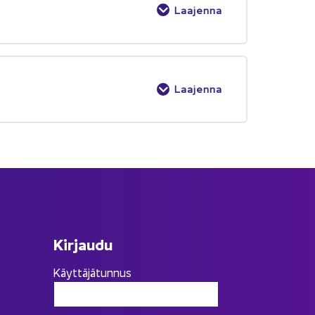
Laajenna
Laajenna
Kir­jau­du
Käyttäjätunnus