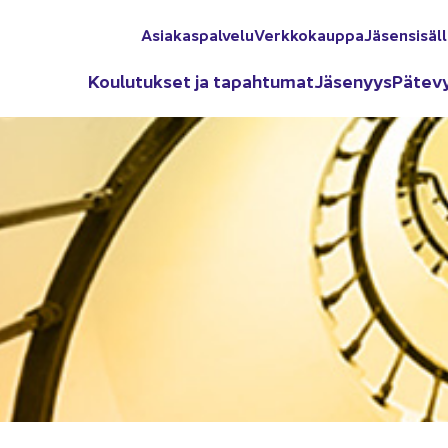
Asia­kas­pal­ve­lu
Verk­ko­kaup­pa
Jä­sen­si­säl­
Kou­lu­tuk­set ja ta­pah­tu­mat
Jä­se­nyys
Pä­te­v