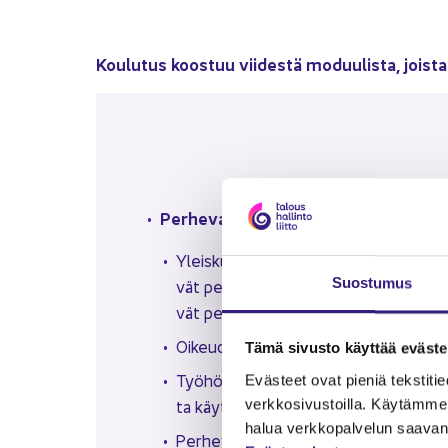
Kou­lu­tus koos­tuu vii­des­tä mo­duu­lis­ta, jois­ta
Per­he­va­pai­ta kos­ke­vat sään­nök­set
Yleis­ku­va per­he­va­pais­ta: lap­sen syn­
Suos­tu­mus
vät per­he­va­paat sekä ikään­ty­mi­seen ja er
vät per­he­va­paat
Oi­keu­det ja vel­vol­li­suu­det per­he­va­pa
Tämä si­vus­to käyt­tää eväs­tei
Työ­hön­pa­luu per­he­va­paal­ta sekä ras­
Eväs­teet ovat pie­niä teks­ti­tie­do
ta käyt­tä­vän hen­ki­lön työ­suh­de­tur­va
verk­ko­si­vus­toil­la. Käy­täm­me 
halua verk­ko­pal­ve­lun saa­van 
Per­he­va­paat hen­ki­lös­tö­hal­lin­nos­sa