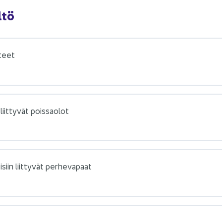
­tö
­teet
iit­ty­vät pois­sao­lot
i­siin liit­ty­vät per­he­va­paat