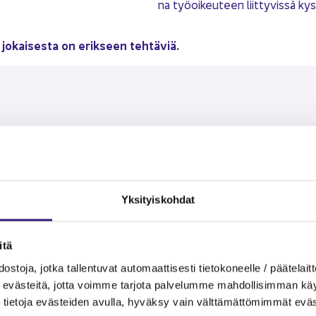
na työ­oi­keu­teen liit­ty­vis­sä ky­
 jo­kai­ses­ta on erik­seen teh­tä­viä.
Per­he­va­paat ja vuo­si­l
ty­mään ja hoi­toon liit­ty­
Vuo­si­lo­mien ker­ty­mi­ne
Yk­si­tyis­koh­dat
i­tyis­ti­lan­tei­siin liit­ty­
Vuo­si­lo­man an­ta­mi­nen
Vuo­si­lo­ma­kus­tan­nus­
an ai­ka­na
­tä
Pal­kan­mak­su­vel­vol­li­s
kaa­na ole­van ja per­he­va­pai­
s­to­ja, jotka tal­len­tu­vat au­to­maat­ti­ses­ti tie­to­ko­neel­le / pää­te­lait­t
Työ­eh­to­so­pi­muk­set ja
eväs­tei­tä, jotta voim­me tar­jo­ta pal­ve­lum­me mah­dol­li­sim­man käyt­tä
tie­to­ja eväs­tei­den avul­la, hy­väk­sy vain vält­tä­mät­tö­mim­mät eväs
Pal­kan ja päi­vä­ra­han yh