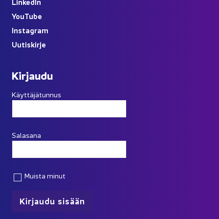
Lin­ke­dIn
You
Tube
Ins­ta­gram
Uu­tis­kir­je
Kir­jau­du
Käyttäjätunnus
Salasana
Muista minut