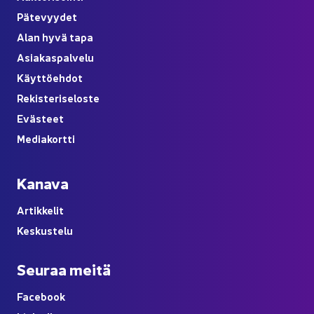
Pä­te­vyy­det
Alan hyvä tapa
Asia­kas­pal­ve­lu
Käyt­tö­eh­dot
Re­kis­te­ri­se­los­te
Eväs­teet
Me­dia­kort­ti
Ka­na­va
Ar­tik­ke­lit
Kes­kus­te­lu
Seu­raa meitä
Face­book