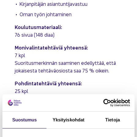
Kir­jan­pi­tä­jän asian­tun­ti­ja­vas­tuu
Oman työn joh­ta­mi­nen
Kou­lu­tus­ma­te­ri­aa­li:
76 sivua (148 diaa)
Mo­ni­va­lin­ta­teh­tä­viä yh­teen­sä:
7 kpl
Suo­ri­tus­mer­kin­nän saa­mi­nen edel­lyt­tää, että
jo­kai­ses­ta teh­tä­vä­osios­ta saa 75 % oi­kein.
Poh­din­ta­teh­tä­viä yh­teen­sä:
25 kpl
Kou­lu­tus­vi­deoi­den kesto yh­teen­sä:
4 tun­tia 12 mi­nuut­tia
Suos­tu­mus
Yk­si­tyis­koh­dat
Tie­to­ja
Kou­lut­ta­ja:
Mira Me­ri­kan­to, kir­jan­pi­don joh­ta­va asian­tun­ti­ja,