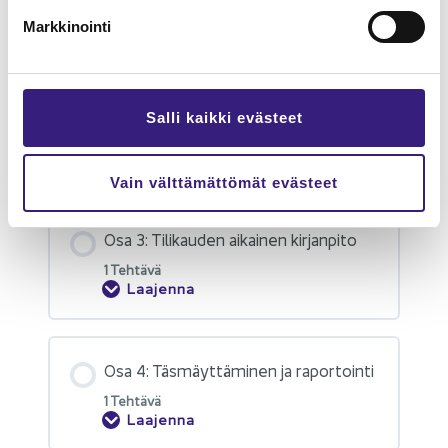
Markkinointi
Osa 1: Lait ja ase­tuk­set
Salli kaikki evästeet
Osa 2: Ar­von­li­sä­ve­ro­vel­vol­li­suus ja
ajal­li­nen koh­dis­ta­mi­nen
Vain välttämättömät evästeet
Osa 3: Ti­li­kau­den ai­kai­nen kir­jan­pi­to
1 Teh­tä­vä
Laajenna
Osa 4: Täs­mäyt­tä­mi­nen ja ra­por­toin­ti
1 Teh­tä­vä
Laajenna