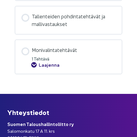
Tal­len­tei­den poh­din­ta­teh­tä­vät ja
mal­li­vas­tauk­set
Mo­ni­va­lin­ta­teh­tä­vät
1 Teh­tä­vä
Laajenna
Yh­teys­tie­dot
Suo­men Ta­lous­hal­lin­to­liit­to ry
Sa­lo­mon­ka­tu 17 A 11. krs