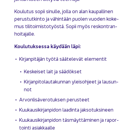
Kou­lu­tus sopii si­nul­le, jolla on alan kau­pal­li­nen
pe­rus­tut­kin­to ja vä­hin­tään puo­len vuo­den ko­ke­
mus ti­li­toi­mis­to­työs­tä. Sopii myös res­kont­ran­
hoi­ta­jal­le.
Kou­lu­tuk­ses­sa käy­dään läpi:
Kir­jan­pi­tä­jän työtä sää­te­le­vät ele­men­tit
Kes­kei­set lait ja sää­dök­set
Kir­jan­pi­to­lau­ta­kun­nan yleis­oh­jeet ja lausun­
not
Ar­von­li­sä­ve­ro­tuk­sen pe­rus­teet
Kuu­kausi­kir­jan­pi­don laa­din­ta jak­so­tuk­si­neen
Kuu­kausi­kir­jan­pi­don täs­mäyt­tä­mi­nen ja ra­por­
toin­ti asiak­kaal­le