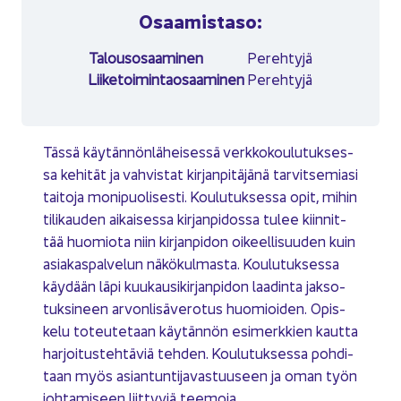
Osaa­mis­ta­so:
Ta­lous­osaa­mi­nen
Pe­reh­ty­jä
Lii­ke­toi­min­tao­saa­mi­nen
Pe­reh­ty­jä
Tässä käy­tän­nön­lä­hei­ses­sä verk­ko­kou­lu­tuk­ses­
sa ke­hi­tät ja vah­vis­tat kir­jan­pi­tä­jä­nä tar­vit­se­mia­si
tai­to­ja mo­ni­puo­li­ses­ti. Kou­lu­tuk­ses­sa opit, mihin
ti­li­kau­den ai­kai­ses­sa kir­jan­pi­dos­sa tulee kiin­nit­
tää huo­mio­ta niin kir­jan­pi­don oi­keel­li­suu­den kuin
asia­kas­pal­ve­lun nä­kö­kul­mas­ta. Kou­lu­tuk­ses­sa
käy­dään läpi kuu­kausi­kir­jan­pi­don laa­din­ta jak­so­
tuk­si­neen ar­von­li­sä­ve­ro­tus huo­mioi­den. Opis­
ke­lu to­teu­te­taan käy­tän­nön esi­merk­kien kaut­ta
har­joi­tus­teh­tä­viä teh­den. Kou­lu­tuk­ses­sa poh­di­
taan myös asian­tun­ti­ja­vas­tuuseen ja oman työn
joh­ta­mi­seen liit­ty­viä tee­mo­ja.