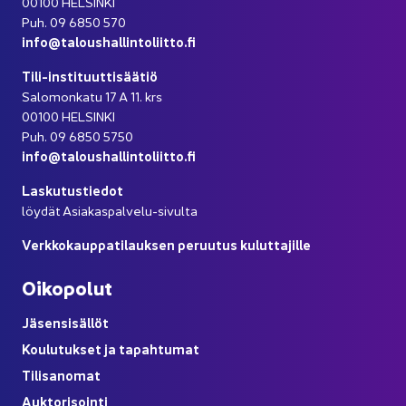
00100 HEL­SIN­KI
Puh. 09 6850 570
info@ta­lous­hal­lin­to­liit­to.fi
Tili-​instituuttisäätiö
Sa­lo­mon­ka­tu 17 A 11. krs
00100 HEL­SIN­KI
Puh. 09 6850 5750
info@ta­lous­hal­lin­to­liit­to.fi
Las­ku­tus­tie­dot
löy­dät Asiakaspalvelu-​sivulta
Verk­ko­kaup­pa­ti­lauk­sen pe­ruu­tus ku­lut­ta­jil­le
Oi­ko­po­lut
Jä­sen­si­säl­löt
Kou­lu­tuk­set ja ta­pah­tu­mat
Ti­li­sa­no­mat
Auk­to­ri­soin­ti