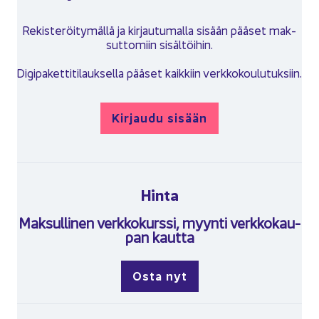
Re­kis­te­röi­ty­mäl­lä ja kir­jau­tu­mal­la si­sään pää­set mak­
sut­to­miin si­säl­töi­hin.
Di­gi­pa­ket­ti­ti­lauk­sel­la pää­set kaik­kiin verk­ko­kou­lu­tuk­siin.
Kir­jau­du si­sään
Hinta
Mak­sul­li­nen verk­ko­kurs­si, myyn­ti verk­ko­kau­
pan kaut­ta
Osta nyt