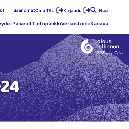
löt
Ti­li­sa­no­mat
Oma TAL
Kir­jau­du
Hae
yy­det
Pal­ve­lut
Tie­to­pank­ki
Ver­kos­toi­du
Ka­na­va
024