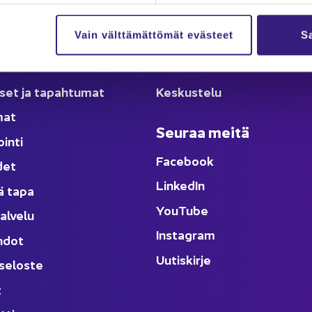
lut
Ka­na­va
Vain välttämättömät evästeet
Sa
äl­löt
Ar­tik­ke­lit
­set ja ta­pah­tu­mat
Kes­kus­te­lu
­mat
Seu­raa meitä
oin­ti
Face­book
­det
Lin­ke­dIn
ä tapa
You
Tube
al­ve­lu
Ins­ta­gram
h­dot
Uu­tis­kir­je
­se­los­te
t