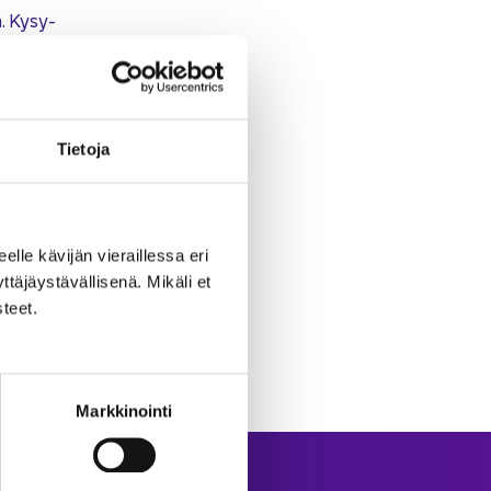
a. Ky­sy­
kes­kei­
tyk­sen
s­taa
Tie­to­ja
eel­le kä­vi­jän vie­rail­les­sa eri
­jäys­tä­väl­li­se­nä. Mi­kä­li et
­teet.
Markkinointi