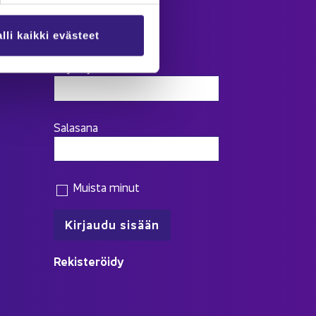
Kir­jau­du
lli kaikki evästeet
Käyttäjätunnus
Salasana
Muista minut
Re­kis­te­röi­dy