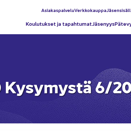
Asia­kas­pal­ve­lu
Verk­ko­kaup­pa
Jä­sen­si­säl­
Kou­lu­tuk­set ja ta­pah­tu­mat
Jä­se­nyys
Pä­te­v
10 Ky­sy­mys­tä 6/2