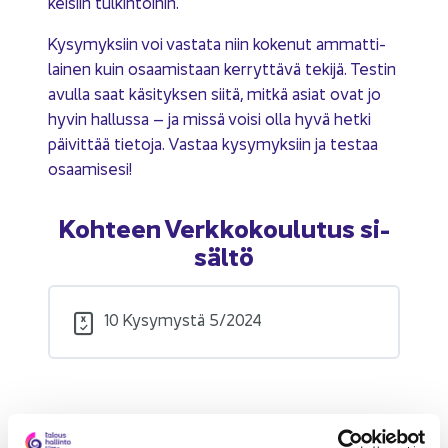
kei­siin tul­kin­toi­hin.
Ky­sy­myk­siin voi vas­ta­ta niin ko­ke­nut am­mat­ti­
lai­nen kuin osaa­mis­taan ker­ryt­tä­vä te­ki­jä. Tes­tin
avul­la saat kä­si­tyk­sen siitä, mitkä asiat ovat jo
hyvin hal­lus­sa – ja missä voisi olla hyvä hetki
päi­vit­tää tie­to­ja. Vas­taa ky­sy­myk­siin ja tes­taa
osaa­mi­se­si!
Koh­teen Verk­ko­kou­lu­tus si­
säl­tö
10 Ky­sy­mys­tä 5/2024