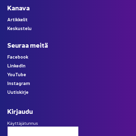
Ka­na­va
Ar­tik­ke­lit
Kes­kus­te­lu
Seu­raa meitä
Face­book
Lin­ke­dIn
You
Tube
Ins­ta­gram
Uu­tis­kir­je
Kir­jau­du
Käyttäjätunnus