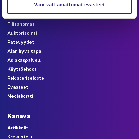
Vain välttämättömät evästeet
Jä­sen­si­säl­löt
Kou­lu­tuk­set ja ta­pah­tu­mat
Ti­li­sa­no­mat
Auk­to­ri­soin­ti
Pä­te­vyy­det
Alan hyvä tapa
Asia­kas­pal­ve­lu
Käyt­tö­eh­dot
Re­kis­te­ri­se­los­te
Eväs­teet
Me­dia­kort­ti
Ka­na­va
Ar­tik­ke­lit
Kes­kus­te­lu