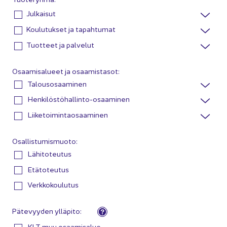
Julkaisut
Koulutukset ja tapahtumat
Tuotteet ja palvelut
Osaamisalueet ja osaamistasot:
Talousosaaminen
Henkilöstöhallinto-osaaminen
Liiketoiminta­osaaminen
Osallistumismuoto:
Lähitoteutus
Etätoteutus
Verkko­koulutus
Pätevyyden ylläpito:
KLT muu osaamisalue