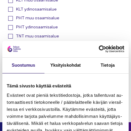
KLT ydinosaamisalue
PHT muu osaamisalue
PHT ydinosaamisalue
TNT muu osaamisalue
TNT ydinosaamisalue
Kouluttaja:
Suos­tu­mus
Yk­si­tyis­koh­dat
Tie­to­ja
Ajankohta:
Tämä si­vus­to käyt­tää eväs­tei­tä
Eväs­teet ovat pie­niä teks­ti­tie­dos­to­ja, jotka tal­len­tu­vat au­
to­maat­ti­ses­ti tie­to­ko­neel­le / pää­te­lait­teel­le kä­vi­jän vie­rail­
Pois­ta va­lin­nat
les­sa eri verk­ko­si­vus­toil­la. Käy­täm­me eväs­tei­tä, jotta
voim­me tar­jo­ta pal­ve­lum­me mah­dol­li­sim­man käyt­tä­jäys­
tä­väl­li­se­nä. Mi­kä­li et halua verk­ko­pal­ve­lun saa­van tie­to­ja
eväs­tei­den avul­la, hy­väk­sy vain vält­tä­mät­tö­mim­mät