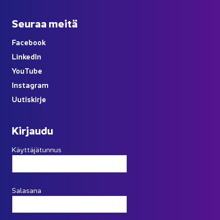
Seu­raa meitä
Face­book
Lin­ke­dIn
You
Tube
Ins­ta­gram
Uu­tis­kir­je
Kir­jau­du
Käyttäjätunnus
Salasana