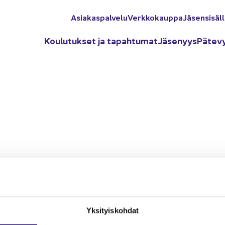
Asia­kas­pal­ve­lu
Verk­ko­kaup­pa
Jä­sen­si­säl­
Kou­lu­tuk­set ja ta­pah­tu­mat
Jä­se­nyys
Pä­te­v
e­ne­tel­mä­sää­dök­set
245-285 € (+ alv)
N­PÄÄ­TÖS, PALK­KA­HAL­LIN­TO
Janne Fred­man
­osaa­ja
Yk­si­tyis­koh­dat