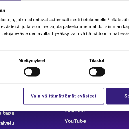
­tä
s­to­ja, jotka tal­len­tu­vat au­to­maat­ti­ses­ti tie­to­ko­neel­le / pää­te­lait­t
eväs­tei­tä, jotta voim­me tar­jo­ta pal­ve­lum­me mah­dol­li­sim­man käyt­tä
tie­to­ja eväs­tei­den avul­la, hy­väk­sy vain vält­tä­mät­tö­mim­mät eväs
lut
Ka­na­va
äl­löt
Ar­tik­ke­lit
Mieltymykset
Tilastot
­set ja ta­pah­tu­mat
Kes­kus­te­lu
­mat
Seu­raa meitä
oin­ti
Vain välttämättömät evästeet
Sa
Face­book
­det
Lin­ke­dIn
ä tapa
You
Tube
al­ve­lu