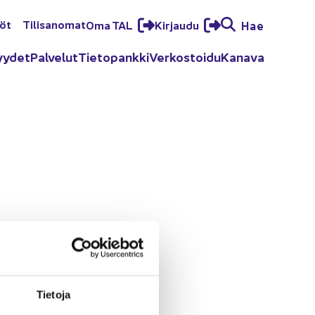
löt
Ti­li­sa­no­mat
Oma TAL
Kir­jau­du
Hae
yy­det
Pal­ve­lut
Tie­to­pank­ki
Ver­kos­toi­du
Ka­na­va
Tie­to­ja