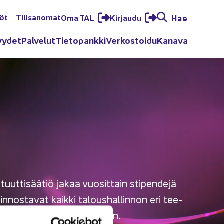
löt
Ti­li­sa­no­mat
Oma TAL
Kir­jau­du
Hae
yy­det
Pal­ve­lut
Tie­to­pank­ki
Ver­kos­toi­du
Ka­na­va
stituuttisäätiö jakaa vuo­sit­tain sti­pen­de­jä
iin­nos­ta­vat kaik­ki ta­lous­hal­lin­non eri tee­
­hin sekä alan uusiin il­miöi­hin.