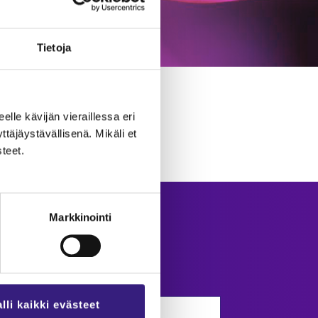
Tie­to­ja
eel­le kä­vi­jän vie­rail­les­sa eri
­jäys­tä­väl­li­se­nä. Mi­kä­li et
­teet.
Markkinointi
Kir­jau­du
Käyttäjätunnus
lli kaikki evästeet