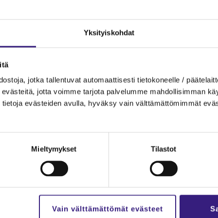
Yk­si­tyis­koh­dat
­tä
s­to­ja, jotka tal­len­tu­vat au­to­maat­ti­ses­ti tie­to­ko­neel­le / pää­te­lait­t
eväs­tei­tä, jotta voim­me tar­jo­ta pal­ve­lum­me mah­dol­li­sim­man käyt­tä
ät­tyy 28. hel­mi­kuu­ta.
tie­to­ja eväs­tei­den avul­la, hy­väk­sy vain vält­tä­mät­tö­mim­mät eväs
Mieltymykset
Tilastot
lut
Ka­na­va
äl­löt
Ar­tik­ke­lit
Vain välttämättömät evästeet
Sa
­set ja ta­pah­tu­mat
Kes­kus­te­lu