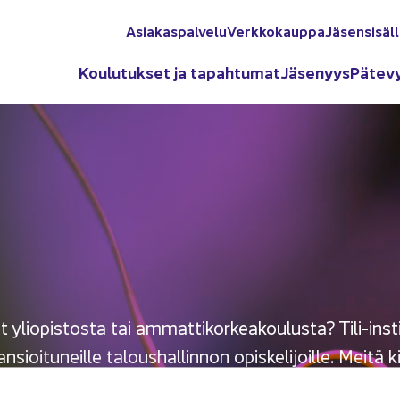
Asia­kas­pal­ve­lu
Verk­ko­kaup­pa
Jä­sen­si­säl­
Kou­lu­tuk­set ja ta­pah­tu­mat
Jä­se­nyys
Pä­te­v
 yli­opis­tos­ta tai am­mat­ti­kor­kea­kou­lus­ta? Tili-​in
ioi­tu­neil­le ta­lous­hal­lin­non opis­ke­li­joil­le. Meitä k
k­ses­tä ve­ro­tuk­seen ja palk­ka­hal­lin­nos­ta pro­ses­sei