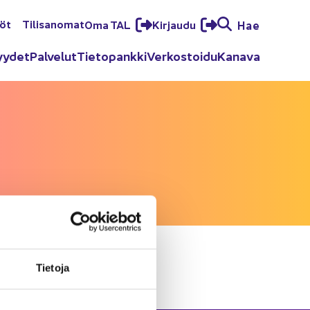
löt
Ti­li­sa­no­mat
Oma TAL
Kir­jau­du
Hae
yy­det
Pal­ve­lut
Tie­to­pank­ki
Ver­kos­toi­du
Ka­na­va
Tie­to­ja