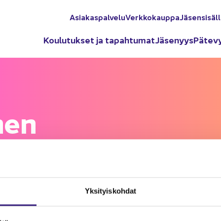
Asia­kas­pal­ve­lu
Verk­ko­kaup­pa
Jä­sen­si­säl­
Kou­lu­tuk­set ja ta­pah­tu­mat
Jä­se­nyys
Pä­te­v
­nen
oi­min­nos­ta on apua.
Yk­si­tyis­koh­dat