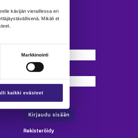
eel­le kä­vi­jän vie­rail­les­sa eri
­jäys­tä­väl­li­se­nä. Mi­kä­li et
­teet.
Kir­jau­du
Käyttäjätunnus
Markkinointi
Salasana
lli kaikki evästeet
Muista minut
Re­kis­te­röi­dy