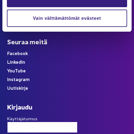
Ka­na­va
Ar­tik­ke­lit
Vain välttämättömät evästeet
Kes­kus­te­lu
Seu­raa meitä
Face­book
Lin­ke­dIn
You
Tube
Ins­ta­gram
Uu­tis­kir­je
Kir­jau­du
Käyttäjätunnus