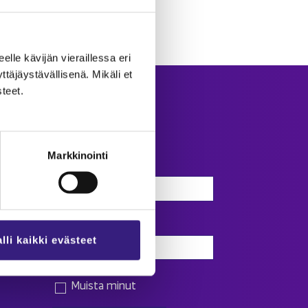
eel­le kä­vi­jän vie­rail­les­sa eri
­jäys­tä­väl­li­se­nä. Mi­kä­li et
­teet.
Kir­jau­du
Markkinointi
Käyttäjätunnus
Salasana
lli kaikki evästeet
Muista minut