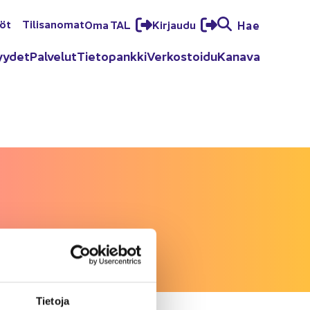
löt
Ti­li­sa­no­mat
Oma TAL
Kir­jau­du
Hae
yy­det
Pal­ve­lut
Tie­to­pank­ki
Ver­kos­toi­du
Ka­na­va
Tie­to­ja