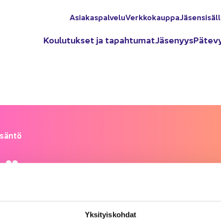
Asia­kas­pal­ve­lu
Verk­ko­kaup­pa
Jä­sen­si­säl­
Kou­lu­tuk­set ja ta­pah­tu­mat
Jä­se­nyys
Pä­te­v
­sän­tö
tö
Yk­si­tyis­koh­dat