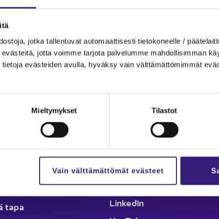
oi­min­nos­ta on apua.
­tä
s­to­ja, jotka tal­len­tu­vat au­to­maat­ti­ses­ti tie­to­ko­neel­le / pää­te­lait­t
eväs­tei­tä, jotta voim­me tar­jo­ta pal­ve­lum­me mah­dol­li­sim­man käyt­tä
tie­to­ja eväs­tei­den avul­la, hy­väk­sy vain vält­tä­mät­tö­mim­mät eväs
lut
Ka­na­va
Mieltymykset
Tilastot
äl­löt
Ar­tik­ke­lit
­set ja ta­pah­tu­mat
Kes­kus­te­lu
­mat
Seu­raa meitä
oin­ti
Vain välttämättömät evästeet
Sa
Face­book
­det
Lin­ke­dIn
ä tapa