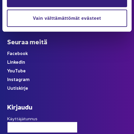
Ka­na­va
Ar­tik­ke­lit
Vain välttämättömät evästeet
Kes­kus­te­lu
Seu­raa meitä
Face­book
Lin­ke­dIn
You
Tube
Ins­ta­gram
Uu­tis­kir­je
Kir­jau­du
Käyttäjätunnus