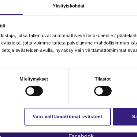
Yk­si­tyis­koh­dat
­tä
oi­min­nos­ta on apua.
s­to­ja, jotka tal­len­tu­vat au­to­maat­ti­ses­ti tie­to­ko­neel­le / pää­te­lait­t
eväs­tei­tä, jotta voim­me tar­jo­ta pal­ve­lum­me mah­dol­li­sim­man käyt­tä
tie­to­ja eväs­tei­den avul­la, hy­väk­sy vain vält­tä­mät­tö­mim­mät eväs
Mieltymykset
Tilastot
lut
Ka­na­va
äl­löt
Ar­tik­ke­lit
­set ja ta­pah­tu­mat
Kes­kus­te­lu
­mat
Vain välttämättömät evästeet
Sa
Seu­raa meitä
oin­ti
Face­book