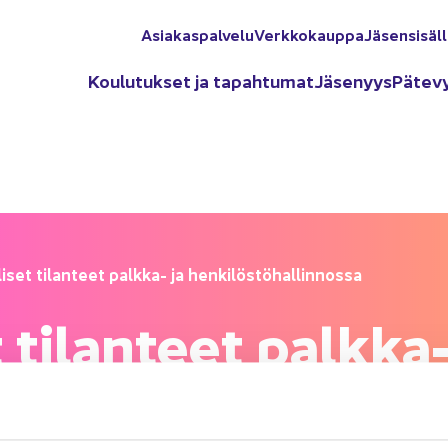
Asia­kas­pal­ve­lu
Verk­ko­kaup­pa
Jä­sen­si­säl­
Kou­lu­tuk­set ja ta­pah­tu­mat
Jä­se­nyys
Pä­te­v
i­set ti­lan­teet palkka-​ ja hen­ki­lös­tö­hal­lin­nos­sa
t ti­lan­teet palkka-​