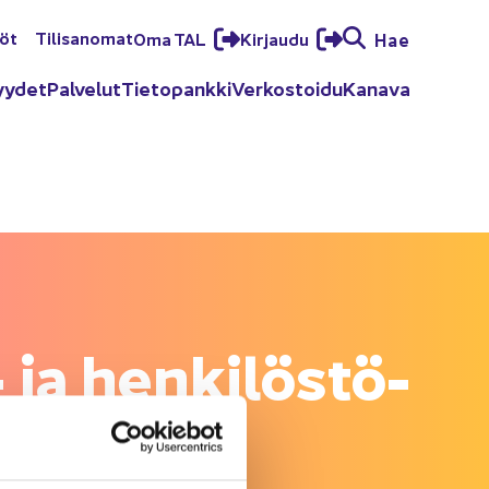
löt
Ti­li­sa­no­mat
Oma TAL
Kir­jau­du
Hae
yy­det
Pal­ve­lut
Tie­to­pank­ki
Ver­kos­toi­du
Ka­na­va
 ja hen­ki­lös­tö­