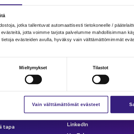
oi­min­nos­ta on apua.
­tä
s­to­ja, jotka tal­len­tu­vat au­to­maat­ti­ses­ti tie­to­ko­neel­le / pää­te­lait­t
eväs­tei­tä, jotta voim­me tar­jo­ta pal­ve­lum­me mah­dol­li­sim­man käyt­tä
tie­to­ja eväs­tei­den avul­la, hy­väk­sy vain vält­tä­mät­tö­mim­mät eväs
lut
Ka­na­va
Mieltymykset
Tilastot
äl­löt
Ar­tik­ke­lit
­set ja ta­pah­tu­mat
Kes­kus­te­lu
­mat
Seu­raa meitä
oin­ti
Vain välttämättömät evästeet
Sa
Face­book
­det
Lin­ke­dIn
ä tapa