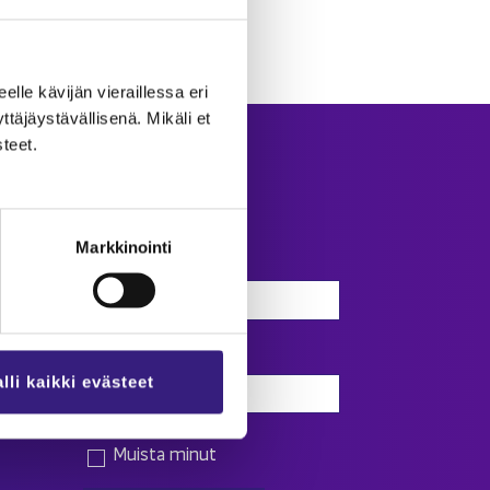
eel­le kä­vi­jän vie­rail­les­sa eri
­jäys­tä­väl­li­se­nä. Mi­kä­li et
­teet.
Kir­jau­du
Markkinointi
Käyttäjätunnus
Salasana
lli kaikki evästeet
Muista minut