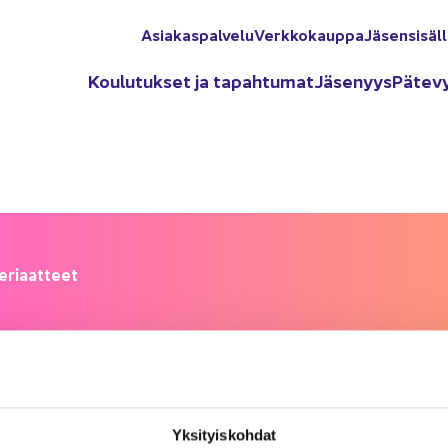
Asia­kas­pal­ve­lu
Verk­ko­kaup­pa
Jä­sen­si­säl­
Kou­lu­tuk­set ja ta­pah­tu­mat
Jä­se­nyys
Pä­te­v
e­ri­aat­teet
aat­teet
Yk­si­tyis­koh­dat