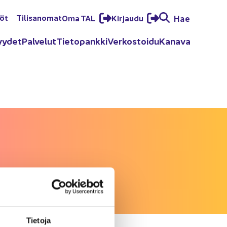
löt
Ti­li­sa­no­mat
Oma TAL
Kir­jau­du
Hae
yy­det
Pal­ve­lut
Tie­to­pank­ki
Ver­kos­toi­du
Ka­na­va
Tie­to­ja