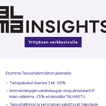
Yri­tyk­sen verk­ko­si­vul­le
Etum­me Ta­lous­hal­lin­to­lii­ton jä­se­nel­le:
Tietopalvelut-​lisenssi 3 kk -50%
Am­mat­ti­kir­jo­jen verk­ko­kau­pan shop.al­ma­ta­lent.fi
koko va­li­koi­ma -25% etu­koo­dil­la TAL­HAE­TU
Ta­lous­hal­lin­non ja ve­ro­tuk­sen päi­vit­ty­vät ha­ku­teok­