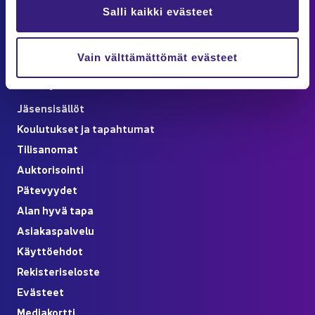
Las­ku­tus­tie­dot
Salli kaikki evästeet
löy­dät Asiakaspalvelu-​sivulta
Verk­ko­kaup­pa­ti­lauk­sen pe­ruu­tus ku­lut­ta­jil­le
Vain välttämättömät evästeet
Oi­ko­po­lut
Jä­sen­si­säl­löt
Kou­lu­tuk­set ja ta­pah­tu­mat
Ti­li­sa­no­mat
Auk­to­ri­soin­ti
Pä­te­vyy­det
Alan hyvä tapa
Asia­kas­pal­ve­lu
Käyt­tö­eh­dot
Re­kis­te­ri­se­los­te
Eväs­teet
Me­dia­kort­ti