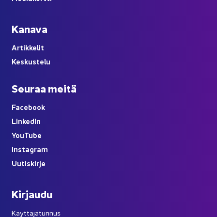
Ka­na­va
Ar­tik­ke­lit
Kes­kus­te­lu
Seu­raa meitä
Face­book
Lin­ke­dIn
You
Tube
Ins­ta­gram
Uu­tis­kir­je
Kir­jau­du
Käyttäjätunnus