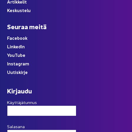
Ar­tik­ke­lit
Kes­kus­te­lu
Seu­raa meitä
Face­book
Lin­ke­dIn
You
Tube
Ins­ta­gram
Uu­tis­kir­je
Kir­jau­du
Käyttäjätunnus
Salasana