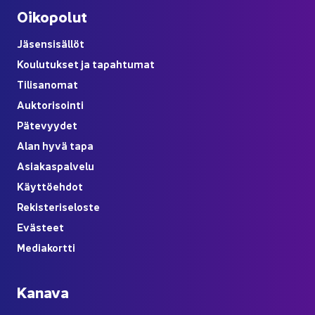
Oi­ko­po­lut
Jä­sen­si­säl­löt
Kou­lu­tuk­set ja ta­pah­tu­mat
Ti­li­sa­no­mat
Auk­to­ri­soin­ti
Pä­te­vyy­det
Alan hyvä tapa
Asia­kas­pal­ve­lu
Käyt­tö­eh­dot
Re­kis­te­ri­se­los­te
Eväs­teet
Me­dia­kort­ti
Ka­na­va