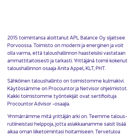
2015 toi­min­tan­sa aloit­ta­nut APL Ba­lance Oy si­jait­see
Por­voos­sa. Toi­mis­to on mo­der­ni ja ener­gi­nen ja voit
olla varma, että ta­lous­hal­lin­non haas­tei­sii­si vas­ta­taan
am­mat­ti­tai­toi­ses­ti ja tar­kas­ti. Yrit­tä­jä­nä toi­mii ko­ke­nut
ta­lous­hal­lin­non osaa­ja Anita Appel, KLT, PHT.
Säh­köi­nen ta­lous­hal­lin­to on toi­mis­tom­me kul­ma­ki­vi.
Käy­tös­säm­me on Procoun­tor ja Net­vi­sor oh­jel­mis­tot.
Kaik­ki toi­mis­tom­me työn­te­ki­jät ovat ser­ti­fioi­tu­ja
Procoun­tor Ad­vi­sor -​osaajia.
Ym­mär­räm­me mitä yrit­tä­jän arki on. Teem­me ta­lous­
ru­tii­neis­ta­si help­po­ja, jotta asiak­kaa­nam­me sai­sit lisää
aikaa oman lii­ke­toi­min­ta­si hoi­ta­mi­seen. Ter­ve­tu­loa