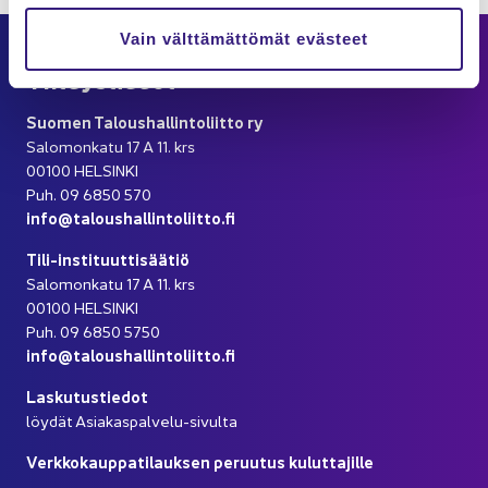
Vain välttämättömät evästeet
Yh­teys­tie­dot
Suo­men Ta­lous­hal­lin­to­liit­to ry
Sa­lo­mon­ka­tu 17 A 11. krs
00100 HEL­SIN­KI
Puh. 09 6850 570
info@ta­lous­hal­lin­to­liit­to.fi
Tili-​instituuttisäätiö
Sa­lo­mon­ka­tu 17 A 11. krs
00100 HEL­SIN­KI
Puh. 09 6850 5750
info@ta­lous­hal­lin­to­liit­to.fi
Las­ku­tus­tie­dot
löy­dät Asiakaspalvelu-​sivulta
Verk­ko­kaup­pa­ti­lauk­sen pe­ruu­tus ku­lut­ta­jil­le