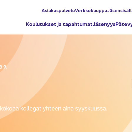
Asia­kas­pal­ve­lu
Verk­ko­kaup­pa
Jä­sen­si­säl­
Kou­lu­tuk­set ja ta­pah­tu­mat
Jä­se­nyys
Pä­te­v
8.9.
ko­ko­aa kol­le­gat yh­teen aina syys­kuus­sa.