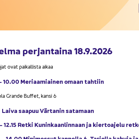
el­ma per­jan­tai­na 18.9.2026
a­jat ovat pai­kal­lis­ta aikaa
 10.00 Me­ri­aa­miai­nen omaan tah­tiin
to­la Gran­de Buf­fet, kansi 6
 Laiva saa­puu Vär­ta­nin sa­ta­maan
– 12.15 Retki Ku­nin­kaan­lin­naan ja kier­toa­je­lu ret­k
– 14.00 Mi­ni­mes­sut kan­nel­la 6. Tar­jol­la kah­via ja 