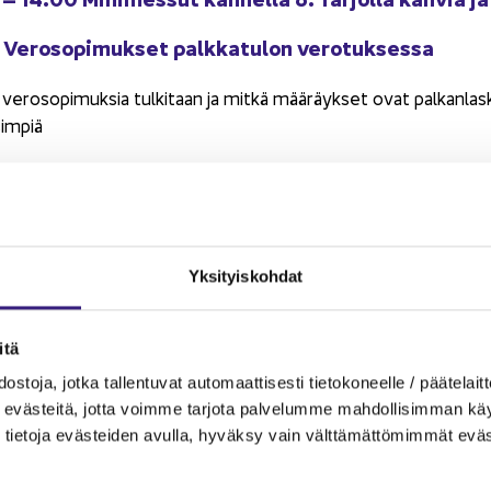
Ve­ro­so­pi­muk­set palk­ka­tu­lon ve­ro­tuk­ses­sa
ve­ro­so­pi­muk­sia tul­ki­taan ja mitkä mää­räyk­set ovat pal­kan­las­
sim­piä
ve­ro­so­pi­muk­sia so­vel­le­taan käy­tän­nös­sä eri­lai­sis­sa kan­sain­vä
teis­sa
n­nön esi­merk­ke­jä ve­ro­so­pi­mus­ten vai­ku­tuk­sis­ta pal­kan­mak­s
 ja ra­por­toin­tiin
Yk­si­tyis­koh­dat
Myl­ly­mä­ki
, KTT, OTL, do­sent­ti, pu­heen­joh­ta­ja, ve­ro­tuk­sen oi­ka
­tä
 Tauko
s­to­ja, jotka tal­len­tu­vat au­to­maat­ti­ses­ti tie­to­ko­neel­le / pää­te­lait­t
eväs­tei­tä, jotta voim­me tar­jo­ta pal­ve­lum­me mah­dol­li­sim­man käyt­tä
Tasa-​arvo ja yh­den­ver­tai­suus työ­suh­tees­sa
tie­to­ja eväs­tei­den avul­la, hy­väk­sy vain vält­tä­mät­tö­mim­mät eväs
n­ta­jan vel­voit­teet käy­tän­nös­sä ja lai­min­lyön­tien seu­raa­muk­s