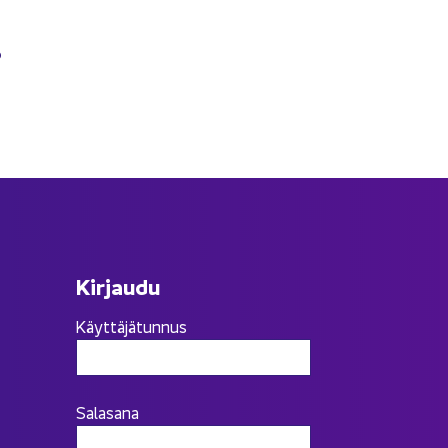
6
Kir­jau­du
Käyttäjätunnus
Salasana