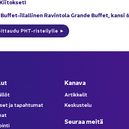
Kii­tok­set!
Buffet-​illallinen Ra­vin­to­la Gran­de Buf­fet, kansi 
oit­tau­du PHT-​risteilylle ►
lut
Ka­na­va
äl­löt
Ar­tik­ke­lit
­set ja ta­pah­tu­mat
Kes­kus­te­lu
­mat
Seu­raa meitä
oin­ti