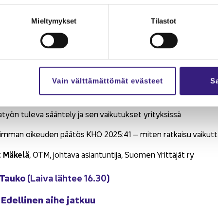
s-​ ja per­he­va­paa­syr­jin­nän eh­käi­syn uudet sään­nök­set
Mieltymykset
Tilastot
a avoi­muus osana nais­ten ja mies­ten tasa-​arvoa – tii­vis­tel­mä k
s­ta
teen mää­rit­te­ly ja tu­le­via muu­tok­sia
 työ­suh­teen ja yrit­tä­jyy­den ra­jan­ve­to teh­dään, miten työ­su
Vain välttämättömät evästeet
Sa
vo­taan, ja mitä vir­he­tul­kin­nois­ta seu­raa
a­työn tu­le­va sään­te­ly ja sen vai­ku­tuk­set yri­tyk­sis­sä
im­man oi­keu­den pää­tös KHO 2025:41 – miten rat­kai­su vai­kut­taa er
 Mä­ke­lä
, OTM, joh­ta­va asian­tun­ti­ja, Suo­men Yrit­tä­jät ry
 Tauko
(Laiva läh­tee 16.30)
Edel­li­nen aihe jat­kuu