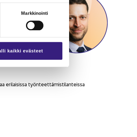
Markkinointi
es­kei­sis­tä vel­
h­teen ole­mas­sao­
lli kaikki evästeet
i­lai­sis­sa työn­teet­tä­mis­ti­lan­teis­sa