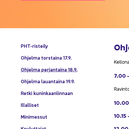
Oh­j
PHT-​risteily
Oh­jel­ma tors­tai­na 17.9.
Kel­lo­n
Oh­jel­ma per­jan­tai­na 18.9.
7.00 –
Oh­jel­ma lau­an­tai­na 19.9.
Ra­vin­
Retki ku­nin­kaan­lin­naan
10.00
Il­lal­li­set
10.15 
Mi­ni­mes­sut
12.00 
Kou­lut­ta­jat