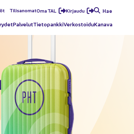
löt
Ti­li­sa­no­mat
Oma TAL
Kir­jau­du
Hae
yy­det
Pal­ve­lut
Tie­to­pank­ki
Ver­kos­toi­du
Ka­na­va