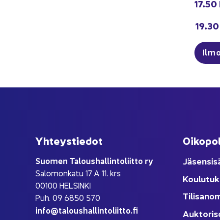
17.50 
19.30 
Il­m
Yh­teys­tie­dot
Oi­ko­po­
Suo­men Ta­lous­hal­lin­to­liit­to ry
Jä­sen­si­s
Sa­lo­mon­ka­tu 17 A 11. krs
Kou­lu­tuk
00100 HEL­SIN­KI
Ti­li­sa­no
Puh. 09 6850 570
info@ta­lous­hal­lin­to­liit­to.fi
Auk­to­ri­s