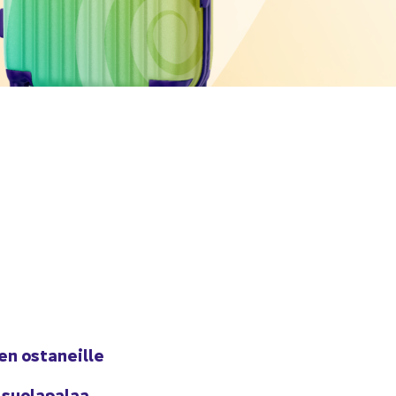
en os­ta­neil­le
suo­la­pa­laa