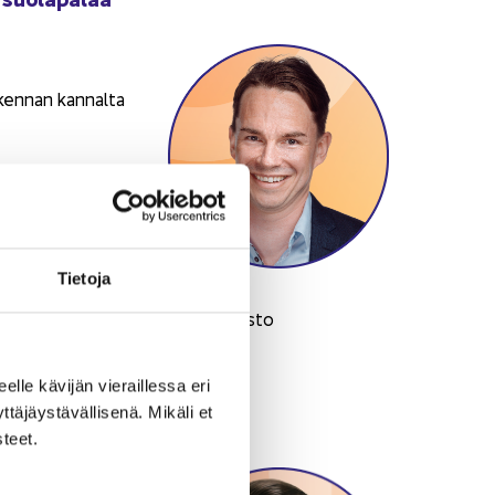
ken­nan kan­nal­ta
­li­sis­sä työs­ken­te­
uun, en­na­kon­pi­dä­
Tie­to­ja
i­su­lau­ta­kun­ta, Hel­sin­gin yli­opis­to
eel­le kä­vi­jän vie­rail­les­sa eri
­jäys­tä­väl­li­se­nä. Mi­kä­li et
­teet.
et