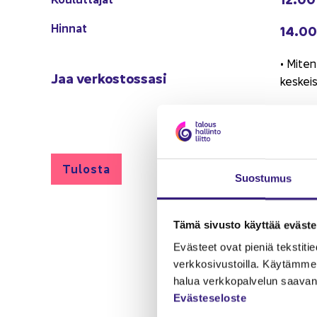
Hin­nat
14.00 
• Miten 
Jaa ver­kos­tos­sa­si
kes­kei­
• Miten 
ly­ti­lan­
• Käy­tä
Tu­los­ta
tyk­seen
Suos­tu­mus
Janne
Tämä si­vus­to käyt­tää eväs­tei
15.15
Eväs­teet ovat pie­niä teks­ti­tie­do
verk­ko­si­vus­toil­la. Käy­täm­me 
16.00 
halua verk­ko­pal­ve­lun saa­van 
Eväs­te­se­los­te
• Työ­na